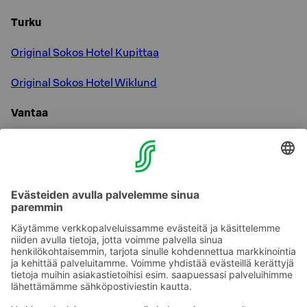
Turku
Original Sokos Hotel Kupittaa
Original Sokos Hotel Wiklund
Vantaa
Break Sokos Hotel Flamingo
Näiden lisäksi hotelleissamme on vino pino muitakin
etuja S-Cardilla. Kysy vaihtuvista hotellikohtaisista
eduista lisää hotellin vastaanotosta!