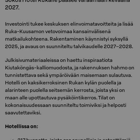
2027.
Investointi tukee keskuksen elinvoimatavoitteita ja lisää
Ruka-Kuusamon vetovoimaa kansainvälisenä
matkailukohteena. Rakentaminen käynnistyi syksyllä
2025, ja avaus on suunniteltu talvikaudelle 2027–2028.
Julkisivumateriaaleissa on haettu inspiraatiota
Kiutaköngäs-kalliomuodosta, ja rakennuksen hahmo on
tunnistettava sekä ympäröivään maisemaan sulautuva.
Hotelli on kaksikerroksinen Rukan kylän puolella ja
alarinteen puolella seitsemän kerrosta, joista yksi on
maan alle upottautuva pysäköintikerros. Tilat on
kokonaisuudessaan suunniteltu toimiviksi ja helposti
saavutettaviksi.
Hotellissa on: