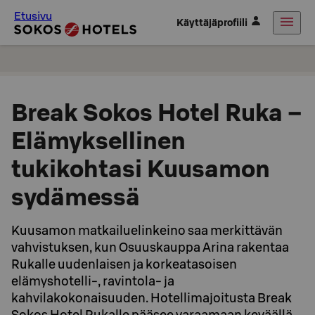
Etusivu
Käyttäjäprofiili
Break Sokos Hotel Ruka –
Elämyksellinen
tukikohtasi Kuusamon
sydämessä
Kuusamon matkailuelinkeino saa merkittävän
vahvistuksen, kun Osuuskauppa Arina rakentaa
Rukalle uudenlaisen ja korkeatasoisen
elämyshotelli-, ravintola- ja
kahvilakokonaisuuden. Hotellimajoitusta Break
Sokos Hotel Rukalle pääsee varaamaan keväällä