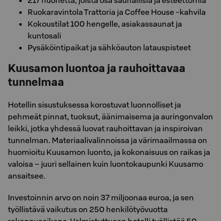
217 huonetta, joista osa saunallisia ja esteettömiä
Ruokaravintola Trattoria ja Coffee House -kahvila
Kokoustilat 100 hengelle, asiakassaunat ja
kuntosali
Pysäköintipaikat ja sähköauton latauspisteet
Kuusamon luontoa ja rauhoittavaa
tunnelmaa
Hotellin sisustuksessa korostuvat luonnolliset ja
pehmeät pinnat, tuoksut, äänimaisema ja auringonvalon
leikki, jotka yhdessä luovat rauhoittavan ja inspiroivan
tunnelman. Materiaalivalinnoissa ja värimaailmassa on
huomioitu Kuusamon luonto, ja kokonaisuus on raikas ja
valoisa – juuri sellainen kuin luontokaupunki Kuusamo
ansaitsee.
Investoinnin arvo on noin 37 miljoonaa euroa, ja sen
työllistävä vaikutus on 250 henkilötyövuotta