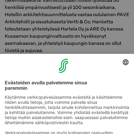
rakennusaikana. Valmistuttuaan hotelli työllistää 50
henkilöä ympärivuotisesti ja yli 100 sesonkiaikana.
Hotellin arkkitehtisuunnittelusta vastaa oululainen PAVE
Arkkitehdit ja sisustuksesta Vertti & Co. Hanketta
toteutetaan yhteistyössä Hartela Oy ja ARE Oy kanssa.
Kuusamon kaupunginvaltuusto on hyväksynyt
asemakaavan, ja yhteistyö kaupungin kanssa on ollut
tiivistä ja sujuvaa.
Break Sokos Hotel Ruka tulee olemaan niin paikallisten
kuin vierailijoidenkin elämyksellinen tukikohta, jossa
aitous ja luonto ovat läsnä. Hotelli tarjoaa kaikki aistit
huomioivia kokemuksia, ja helppoa, nopeaa asiointia,
vastaten Kuusamon kasvaviin matkailutarpeisiin
kutsuen vierailijat lähelle ja ytimeen – juuri sinne, missä
tapahtuu.