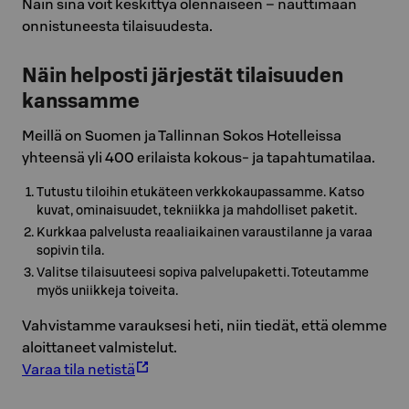
Näin sinä voit keskittyä olennaiseen – nauttimaan
onnistuneesta tilaisuudesta.
Näin helposti järjestät tilaisuuden
kanssamme
Meillä on Suomen ja Tallinnan Sokos Hotelleissa
yhteensä yli 400 erilaista kokous- ja tapahtumatilaa.
Tutustu tiloihin etukäteen verkkokaupassamme. Katso
kuvat, ominaisuudet, tekniikka ja mahdolliset paketit.
Kurkkaa palvelusta reaaliaikainen varaustilanne ja varaa
sopivin tila.
Valitse tilaisuuteesi sopiva palvelupaketti. Toteutamme
myös uniikkeja toiveita.
Vahvistamme varauksesi heti, niin tiedät, että olemme
aloittaneet valmistelut.
Varaa tila netistä