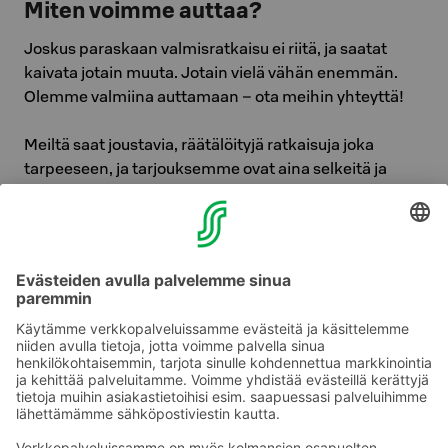
Miten voimme auttaa?
Joskus paraskaan valmisratkaisu ei riitä, ja saatat
kaivata jotain muuta. Jotain vielä vähän enemmän.
Olemme valmiina auttamaan – ota meihin yhteyttä!
Meiltä saat joustavia, räätälöityjä ratkaisuja joka
tarpeeseen, ja tarjouksemme ovat aina selkeitä ja
konstailemattomia. Tiedät siis, mitä odottaa – luvassa
ei ole piilokuluja tai odottamattomia yllätyksiä.
Verkkolaskummekin ovat selkeitä, turvallisia ja
helppoja maksaa.
Ota yhteyttä Sokos Hotellien asiakaspalveluun
Etsi ja
varaa tiloja
Sokos Hotels LIVE – tapaamisiin!