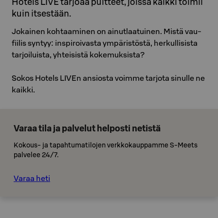
Hotels LIVE tarjoaa puitteet, joissa kaikki toimii
kuin itsestään.
Jokainen kohtaaminen on ainutlaatuinen. Mistä vau-
fiilis syntyy: inspiroivasta ympäristöstä, herkullisista
tarjoiluista, yhteisistä kokemuksista?
Sokos Hotels LIVEn ansiosta voimme tarjota sinulle ne
kaikki.
Varaa tila ja palvelut helposti netistä
Kokous- ja tapahtumatilojen verkkokauppamme S-Meets
palvelee 24/7.
Varaa heti