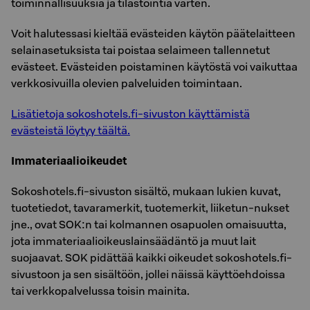
toiminnallisuuksia ja tilastointia varten.
Voit halutessasi kieltää evästeiden käytön päätelaitteen
selainasetuksista tai poistaa selaimeen tallennetut
evästeet. Evästeiden poistaminen käytöstä voi vaikuttaa
verkkosivuilla olevien palveluiden toimintaan.
Lisätietoja sokoshotels.fi-sivuston käyttämistä
evästeistä löytyy täältä.
Immateriaalioikeudet
Sokoshotels.fi-sivuston sisältö, mukaan lukien kuvat,
tuotetiedot, tavaramerkit, tuotemerkit, liiketun-nukset
jne., ovat SOK:n tai kolmannen osapuolen omaisuutta,
jota immateriaalioikeuslainsäädäntö ja muut lait
suojaavat. SOK pidättää kaikki oikeudet sokoshotels.fi-
sivustoon ja sen sisältöön, jollei näissä käyttöehdoissa
tai verkkopalvelussa toisin mainita.