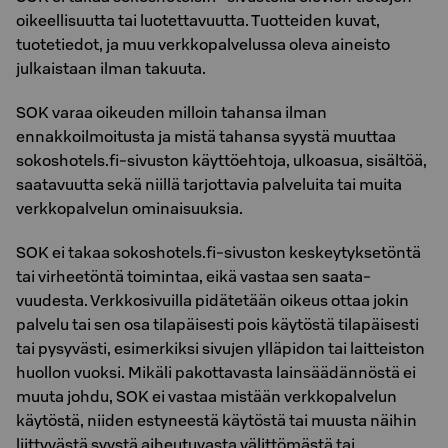
oikeellisuutta tai luotettavuutta. Tuotteiden kuvat,
tuotetiedot, ja muu verkkopalvelussa oleva aineisto
julkaistaan ilman takuuta.
SOK varaa oikeuden milloin tahansa ilman
ennakkoilmoitusta ja mistä tahansa syystä muuttaa
sokoshotels.fi-sivuston käyttöehtoja, ulkoasua, sisältöä,
saatavuutta sekä niillä tarjottavia palveluita tai muita
verkkopalvelun ominaisuuksia.
SOK ei takaa sokoshotels.fi-sivuston keskeytyksetöntä
tai virheetöntä toimintaa, eikä vastaa sen saata-
vuudesta. Verkkosivuilla pidätetään oikeus ottaa jokin
palvelu tai sen osa tilapäisesti pois käytöstä tilapäisesti
tai pysyvästi, esimerkiksi sivujen ylläpidon tai laitteiston
huollon vuoksi. Mikäli pakottavasta lainsäädännöstä ei
muuta johdu, SOK ei vastaa mistään verkkopalvelun
käytöstä, niiden estyneestä käytöstä tai muusta näihin
liittyvästä syystä aiheutuvasta välittömästä tai