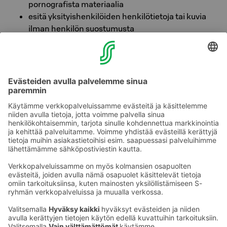
pornografista materiaalia
esitä yksityishenkilöiden henkilötietoja tai kuvia
ilman henkilön suostumusta
käytä tai esitä tekijänoikeuksin tai muin
immateriaalioikeuksin suojattua materiaalia, tai
kopioi tekstiä, kuvia tai sisältöä suoraan muista
julkaisuista tai medioista
markkinoi tai mainosta tuotetta tai palvelua
lähetä samaa viestiä useampaan kertaan tai lisää
uudelleen jo poistettua viestiä
Ota yhteyttä
Sokos Hotels uutiskirje
Hotellien yhteystiedot
Tilaa uutiskirje
Asiakaspalvelun yhteystiedot
›
Saat Sokos Hotellien uusimmat
Palaute
edut ja uutiset sähköpostiisi
kuukausittain.