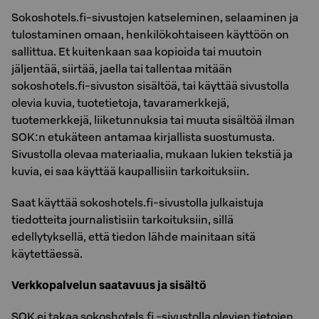
Sokoshotels.fi-sivustojen katseleminen, selaaminen ja
tulostaminen omaan, henkilökohtaiseen käyttöön on
sallittua. Et kuitenkaan saa kopioida tai muutoin
jäljentää, siirtää, jaella tai tallentaa mitään
sokoshotels.fi-sivuston sisältöä, tai käyttää sivustolla
olevia kuvia, tuotetietoja, tavaramerkkejä,
tuotemerkkejä, liiketunnuksia tai muuta sisältöä ilman
SOK:n etukäteen antamaa kirjallista suostumusta.
Sivustolla olevaa materiaalia, mukaan lukien tekstiä ja
kuvia, ei saa käyttää kaupallisiin tarkoituksiin.
Saat käyttää sokoshotels.fi-sivustolla julkaistuja
tiedotteita journalistisiin tarkoituksiin, sillä
edellytyksellä, että tiedon lähde mainitaan sitä
käytettäessä.
Verkkopalvelun saatavuus ja sisältö
SOK ei takaa sokoshotels.fi -sivustolla olevien tietojen