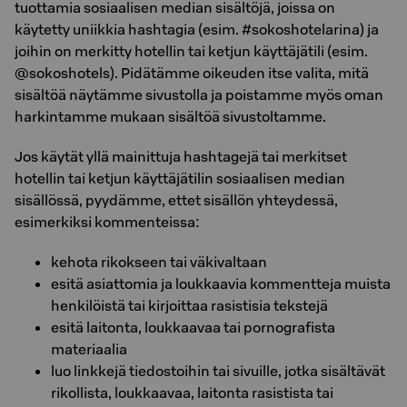
tuottamia sosiaalisen median sisältöjä, joissa on
käytetty uniikkia hashtagia (esim. #sokoshotelarina) ja
joihin on merkitty hotellin tai ketjun käyttäjätili (esim.
@sokoshotels). Pidätämme oikeuden itse valita, mitä
sisältöä näytämme sivustolla ja poistamme myös oman
harkintamme mukaan sisältöä sivustoltamme.
Jos käytät yllä mainittuja hashtagejä tai merkitset
hotellin tai ketjun käyttäjätilin sosiaalisen median
sisällössä, pyydämme, ettet sisällön yhteydessä,
esimerkiksi kommenteissa:
kehota rikokseen tai väkivaltaan
esitä asiattomia ja loukkaavia kommentteja muista
henkilöistä tai kirjoittaa rasistisia tekstejä
esitä laitonta, loukkaavaa tai pornografista
materiaalia
luo linkkejä tiedostoihin tai sivuille, jotka sisältävät
rikollista, loukkaavaa, laitonta rasistista tai