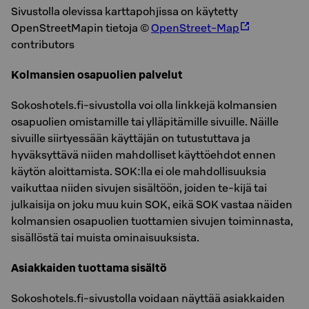
Sivustolla olevissa karttapohjissa on käytetty
OpenStreetMapin tietoja ©
OpenStreet-Map
contributors
Kolmansien osapuolien palvelut
Sokoshotels.fi-sivustolla voi olla linkkejä kolmansien
osapuolien omistamille tai ylläpitämille sivuille. Näille
sivuille siirtyessään käyttäjän on tutustuttava ja
hyväksyttävä niiden mahdolliset käyttöehdot ennen
käytön aloittamista. SOK:lla ei ole mahdollisuuksia
vaikuttaa niiden sivujen sisältöön, joiden te-kijä tai
julkaisija on joku muu kuin SOK, eikä SOK vastaa näiden
kolmansien osapuolien tuottamien sivujen toiminnasta,
sisällöstä tai muista ominaisuuksista.
Asiakkaiden tuottama sisältö
Sokoshotels.fi-sivustolla voidaan näyttää asiakkaiden