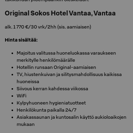
Original Sokos Hotel Vantaa, Vantaa
alk. 1 770 €/30 vrk/2hh (sis. aamiaisen)
Hinta sisältää:
Majoitus valitussa huoneluokassa varaukseen
merkitylle henkilömäärälle
Hotellin runsaan Original-aamiaisen
TV, hiustenkuivan ja silitysmahdollisuus kaikissa
huoneissa
Siivous kerran kahdessa viikossa
WiFi
Kylpyhuoneen hygieniatuotteet
Henkilökunta paikalla 24/7
Asiakassaunan ja kuntosalin käyttö aukioloaikojen
mukaan