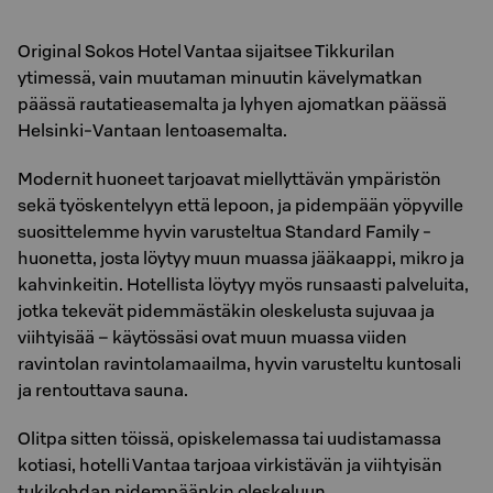
Original Sokos Hotel Vantaa sijaitsee Tikkurilan
ytimessä, vain muutaman minuutin kävelymatkan
päässä rautatieasemalta ja lyhyen ajomatkan päässä
Helsinki-Vantaan lentoasemalta.
Modernit huoneet tarjoavat miellyttävän ympäristön
sekä työskentelyyn että lepoon, ja pidempään yöpyville
suosittelemme hyvin varusteltua Standard Family -
huonetta, josta löytyy muun muassa jääkaappi, mikro ja
kahvinkeitin. Hotellista löytyy myös runsaasti palveluita,
jotka tekevät pidemmästäkin oleskelusta sujuvaa ja
viihtyisää – käytössäsi ovat muun muassa viiden
ravintolan ravintolamaailma, hyvin varusteltu kuntosali
ja rentouttava sauna.
Olitpa sitten töissä, opiskelemassa tai uudistamassa
kotiasi, hotelli Vantaa tarjoaa virkistävän ja viihtyisän
tukikohdan pidempäänkin oleskeluun.