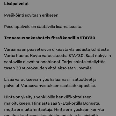
Lisäpalvelut
Pysäköinti sovitaan erikseen.
Pesulapalvelu on saatavilla lisämaksusta.
Tee varaus sokoshotels.fi:ssä koodilla STAY30
Varaamaan pääset sivun oikeasta ylälaidasta kohdasta
Varaa huone. Käytä varauskoodia STAY30. Saat näkyviin
saatavilla olevat huonehinnat. Tarjoushinta edellyttää
tasan 30 vuorokauden yhtäjaksoista viipymää.
Lisää varaukseesi myös haluamasi lisätuotteet ja
palvelut. Varausvahvistuksen saat sähköpostiisi.
Hinta on yksityishenkilöille henkilökohtaiseen
majoitukseen. Hinnasta saa S-Etukortilla Bonusta,
mutta ei muita hintaetuja. Hinta ei myöskään kerrytä
muiden kanta-asiakasohjelmien etuja tai pisteitä.