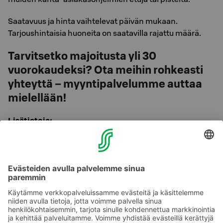
Saatavuus ja hinta vaihtelevat päivän mukaan.
Tarjoushintaisia huoneita on saatavilla rajattu määrä.
Tarvitsetko majoitusta yli 30
vuorokaudeksi? Ota meihin rohkeasti
yhteyttä – myyntipalvelumme auttaa
mielellään!
Lisätietoja:
Sokos Hotels Myyntipalvelu
puh. 0300 870 000 (ma-pe klo 8.30–16.30)
tai suoraan hotellista, puh. 020 123 4201
Puhelun hinta >>