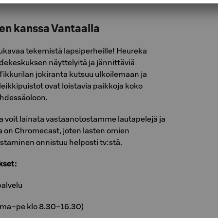
en kanssa Vantaalla
mukavaa tekemistä lapsiperheille! Heureka
edekeskuksen näyttelyitä ja jännittäviä
Tikkurilan jokiranta kutsuu ulkoilemaan ja
leikkipuistot ovat loistavia paikkoja koko
hdessäoloon.
 voit lainata vastaanotostamme lautapelejä ja
a on Chromecast, joten lasten omien
staminen onnistuu helposti tv:stä.
kset:
alvelu
ma–pe klo 8.30–16.30)