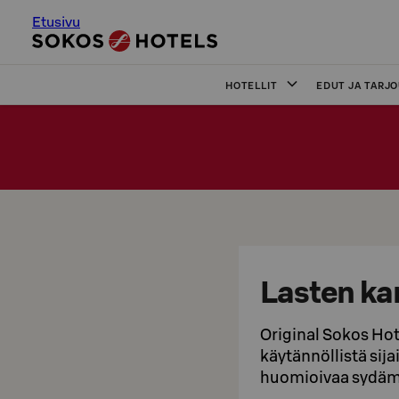
Etusivu
HOTELLIT
EDUT JA TARJ
Lasten ka
Original Sokos Hote
käytännöllistä sija
huomioivaa sydäme