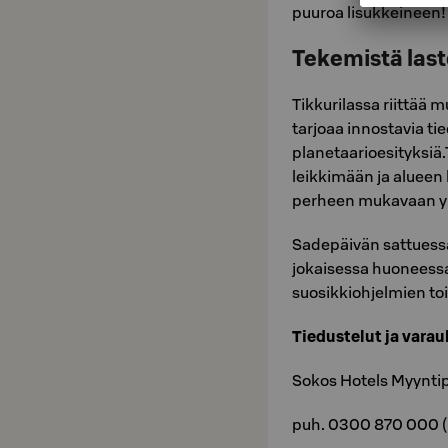
puuroa lisukkeineen!
Tekemistä last
Tikkurilassa riittää 
tarjoaa innostavia ti
planetaarioesityksiä.
leikkimään ja alueen 
perheen mukavaan y
Sadepäivän sattuessa
jokaisessa huoneess
suosikkiohjelmien toi
Tiedustelut ja varau
Sokos Hotels Myyntip
puh. 0300 870 000 (