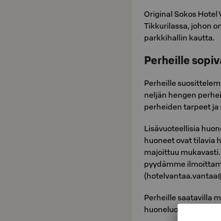
Original Sokos Hotel 
Tikkurilassa, johon o
parkkihallin kautta.
Perheille sopi
Perheille suosittele
neljän hengen perhei
perheiden tarpeet ja 
Lisävuoteellisia huo
huoneet ovat tilavia
majoittuu mukavasti.
pyydämme ilmoittama
(hotelvantaa.vantaa@
Perheille saatavilla 
huoneluokassa. Kysy 