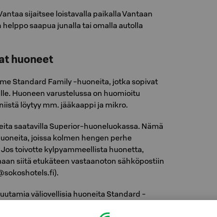
Vantaa sijaitsee loistavalla paikalla Vantaan
n helppo saapua junalla tai omalla autolla
vat huoneet
mme Standard Family -huoneita, jotka sopivat
lle. Huoneen varustelussa on huomioitu
niistä löytyy mm. jääkaappi ja mikro.
neita saatavilla Superior-huoneluokassa. Nämä
 huoneita, joissa kolmen hengen perhe
 Jos toivotte kylpyammeellista huonetta,
an siitä etukäteen vastaanoton sähköpostiin
sokoshotels.fi).
muutamia väliovellisia huoneita Standard -
lisää myyntipalvelusta.