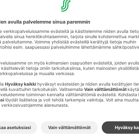
lista saada pinnasänky etukäteen varattuna.
huone?
lisähuoneen hintaan 60 €/2 lasta/ vrk, kun
oman huoneen. Varaa ensin normaalihintainen
jälkeen lasten lisähuone myyntipalvelusta.
issa
 on oma lasten ruokalista ja syöttötuoleja
.
Tutustu ravintolaan tästä >>
 löytyy monia lasten makuun sopivia pizzoja ja
intaiseen pizzaan.
Tutustu ravintolaan tästä >>
miaisbuffetista löytyy monia lapsille mieluisia
nteja, nakkeja ja smoothieita. Sekä tietysti