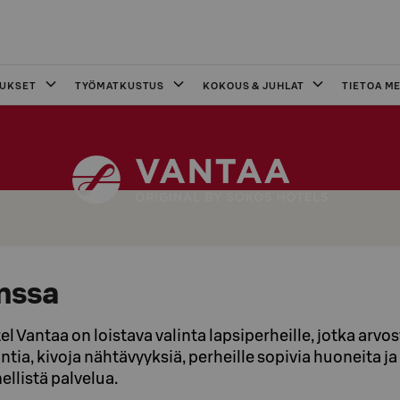
OUKSET
TYÖMATKUSTUS
KOKOUS & JUHLAT
TIETOA ME
nssa
l Vantaa on loistava valinta lapsiperheille, jotka arvo
intia, kivoja nähtävyyksiä, perheille sopivia huoneita ja
llistä palvelua.