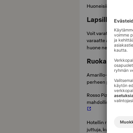
Huoneisiin on mahdol
Lapsille oma 
Voit varata lapsille 
varaatte aikuisille 
huone netistä ja sen 
Ruokailu hotell
Amarillo-ravintolassa
perheen pienimmille
Rosso Pizzan listalta
mahdollisuus omaval
Hotellin runsaasta aa
juttuja, kuten croissa