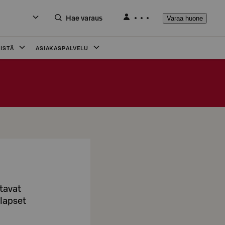
Hae varaus
Varaa huone
ISTÄ
ASIAKASPALVELU
stavat
 lapset