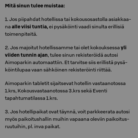
Mitä sinun tulee muis­taa:
1. Jos pii­pah­dat ho­tel­lis­sa tai ko­kous­osas­tol­la asiak­kaa­
na
alle viisi tun­tia,
ei pysäköinti vaadi sinulta erillisiä
toimenpiteitä.
2. Jos ma­joi­tut ho­tel­lis­sam­me tai olet ko­kouk­ses­sa
yli
viiden tun­nin ajan
, tulee sinun re­kis­te­röi­dä autosi
Aimoparkin automaattiin. Et tar­vit­se siis eril­lis­tä py­sä­
köin­tilupaa vaan säh­köi­nen re­kis­te­röin­ti riit­tää.
Aimoparkin tabletit sijaitsevat hotellin vastaanotossa
1.krs, Kokousvastaanotossa 3.krs sekä Eventi
tapahtumatilassa 1.krs.
3. Jos ho­tel­li­pai­kat ovat täyn­nä, voit park­kee­ra­ta au­to­si
myös pai­koi­tus­hal­lin mui­hin va­paa­na ole­viin pai­koi­tus­
ruu­tui­hin, pl. inva pai­kat.