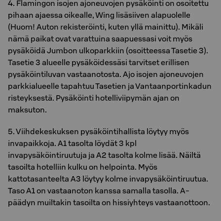
4. Fla­min­gon iso­jen ajo­neu­vo­jen py­sä­köin­ti on osoi­tet­tu
pihaan ajaessa oikealle, Wing lisäsiiven alapuolelle
(Huom! Auton rekisteröinti, kuten yllä mainittu). Mikäli
nämä paikat ovat varattuina saapuessasi voit myös
pysäköidä Jum­bon ul­ko­park­kiin (osoitteessa Tasetie 3).
Tasetie 3 alueelle pysäköidessäsi tarvitset erillisen
pysäköintiluvan vastaanotosta. Ajo iso­jen ajo­neu­vo­jen
park­kia­lu­eel­le ta­pah­tuu Ta­se­tien ja Van­taan­por­tin­ka­dun
ris­teyk­ses­tä. Pysäköinti hotelliviipymän ajan on
maksuton.
5. Viihdekeskuksen pysäköintihallista löytyy myös
invapaikkoja. A1 tasolta löydät 3 kpl
invapysäköintiruutuja ja A2 tasolta kolme lisää. Näiltä
tasoilta hotelliin kulku on helpointa. Myös
kattotasanteelta A3 löytyy kolme invapysäköintiruutua.
Taso A1 on vastaanoton kanssa samalla tasolla. A-
päädyn muiltakin tasoilta on hissiyhteys vastaanottoon.