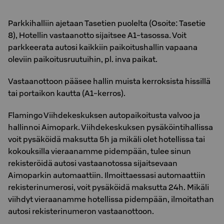
Park­ki­hal­liin aje­taan Ta­se­tien puo­lel­ta (Osoite: Tasetie
8), Ho­tel­lin vas­taan­ot­to si­jait­see A1-ta­sos­sa. Voit
parkkeerata autosi kaikkiin paikoitushallin vapaana
oleviin paikoitusruutuihin, pl. inva paikat.
Vas­taan­ot­toon pää­see hal­lin muis­ta ker­rok­sis­ta his­sil­lä
tai por­tai­kon kaut­ta (A1-kerros).
Fla­min­go Viih­de­kes­kuk­sen auto­pai­koi­tus­ta val­voo ja
hal­lin­noi Aimopark. Viihdekeskuksen pysäköintihallissa
voit pysäköidä maksutta 5h ja mikäli olet hotellissa tai
kokouksilla vieraanamme pidempään, tulee sinun
rekisteröidä autosi vastaanotossa sijaitsevaan
Aimoparkin automaattiin. Ilmoittaessasi automaattiin
rekisterinumerosi, voit pysäköidä maksutta 24h. Mikäli
viihdyt vieraanamme hotellissa pidempään, ilmoitathan
autosi rekisterinumeron vastaanottoon.