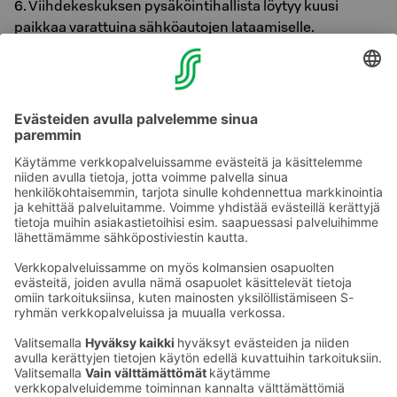
6. Viihdekeskuksen pysäköintihallista löytyy kuusi
paikkaa varattuina sähköautojen lataamiselle.
Latauspiteitä ylläpitää Virta. Sähköauton latauspaikkoja
ei voi varata etukäteen ja ne ovat yhteiskäytössä
Viihdekeskus Flamingon muiden asiakkaiden kanssa.
Ajo latauspisteille: Latauspisteet löytyvät jälkimmäisen
ulosmenoreitin oikealta puolelta (BK-kerros, eli ns.
katutasosta). Lataus on maksullinen.
Ota yhteyttä
Sokos Hotels uutiskirje
Hotellien yhteystiedot
Tilaa uutiskirje
Asiakaspalvelun yhteystiedot
›
Saat Sokos Hotellien uusimmat
Palaute
edut ja uutiset sähköpostiisi
kuukausittain.
Anna palautetta
Palkinnot ja sertifikaatit
Sokos Hotels somessa