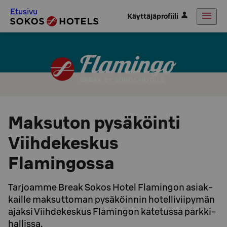
Etusivu
Käyttäjäprofiili
Maksuton pysäköinti
Viihdekeskus
Flamingossa
Tarjoamme Break Sokos Hotel Flamingon asiak­
kail­le mak­sut­to­man py­sä­köin­nin hotelliviipymän
ajaksi Viih­de­kes­kus Fla­min­gon ka­te­tus­sa park­ki­
hal­lis­sa.