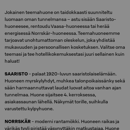
Jokainen teemahuone on taidokkaasti suunniteltu
luomaan oman tunnelmansa – astu sisään Saaristo-
huoneesee, rentoudu Vaasa-huoneessa tai herää
energisessä Norrskär-huoneessa. Teemahuoneemme
tarjoavat unohtumattoman oleskelun, joka yhdistää
mukavuuden ja persoonallisen kosketuksen. Valitse oma
teemasi ja tee hotellikokemuksestasi juuri sellainen kuin
haluat!
SAARISTO
- palaat 1920-luvun saaristolaiselämään.
Huoneen myrskylyhdyt, muhkea talonpoikaissänky sekä
sään harmaannuttavat laudat luovat aitoa vanhan ajan
tunnelmaa. Huone sijaitsee 4. kerroksessa,
asiakassaunan lähellä. Näkymät torille, suihkulla
varustettu kylpyhuone.
NORRSKÄR
- moderni rantamökki. Huoneen raikas ja
värikäs tyyli piristää väsynyttäkin matkustajaa. Huone