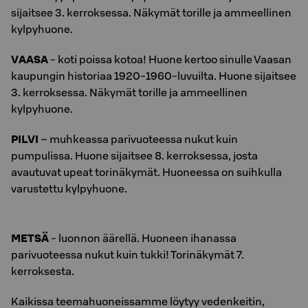
sijaitsee 3. kerroksessa. Näkymät torille ja ammeellinen
kylpyhuone.
VAASA
- koti poissa kotoa! Huone kertoo sinulle Vaasan
kaupungin historiaa 1920-1960-luvuilta. Huone sijaitsee
3. kerroksessa. Näkymät torille ja ammeellinen
kylpyhuone.
PILVI
– muhkeassa parivuoteessa nukut kuin
pumpulissa. Huone sijaitsee 8. kerroksessa, josta
avautuvat upeat torinäkymät. Huoneessa on suihkulla
varustettu kylpyhuone.
METSÄ
- luonnon äärellä. Huoneen ihanassa
parivuoteessa nukut kuin tukki! Torinäkymät 7.
kerroksesta.
Kaikissa teemahuoneissamme löytyy vedenkeitin,