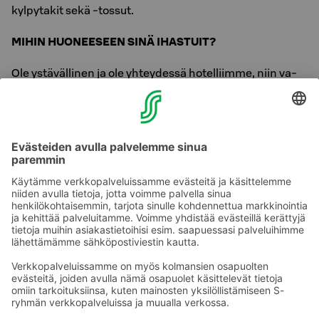
kylpytakit sekä -tossut.
MIHIN HUONEESEEN SINÄ IHASTUIT?
Ole ys­tä­väl­li­nen ja ole yh­tey­des­sä ho­tel­liim­me, niin va­
raam­me si­nul­le toi­vo­ma­si tee­ma­huo­neen!
Li­sä­tie­toa ja va­rauk­set:
Ori­gi­nal Sokos Hotel Vaa­ku­na, vas­taan­ot­to, puh. +358
20 780 88 00 (pu­he­lun hinta: 0,0835€ /pu­he­lu + 0,1717
€ /min.). S
äh­kö­pos­ti: vaa­ku­na.​vaasa@​sokoshotels.​fi
Ota yhteyttä
Sokos Hotels uutiskirje
Hotellien yhteystiedot
Tilaa uutiskirje