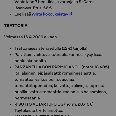
Vähintään 7 henkilöä ja varaajalla S-Card-
jäsenyys. Etusi 56 €.
Lue lisää
Wirta kokouksista»
TRATTORIA
Voimassa 15.4.2026 alkaen
Trattoriassa ateriaedulla (12 €) tarjolla:
Päivittäin vaihtuva kotiruoka-annos, kysy lisää
henkilökunnalta
PANZANELLA CON PARMIGIANO L (norm.18,40€)
Italialainen leipäsalaatti: romainesalaattia,
tomaattia, valkosipulifocacciaa,
tomaattitapenadea, kuivattuja oliiveja, kaprista,
puolikuivattua tomaattia, melonia ja balsamicoa,
parmesaania
RISOTTO AL TARTUFO L G (norm. 20,40€)
Täyteläistä tryffelirisottoa