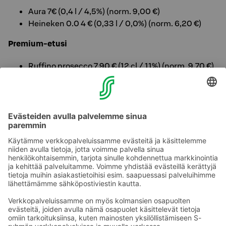
Aura 7€ (0,4 l / 4,5%) (norm. 9,00 €)
Heineken 0.0 4 € (0,33 l / 0,0%) (norm. 6,20 €)
Premium-etusi
Ruffino prosecco 7,90 € (12 cl / 11%) (norm. 9,70 €)
Henkell Sparkling Blanc 5,90 € (20cl / 0%) (norm.
8,90 €)
Kokous- ja ravintolaedut eivät edellytä majoittumista
Original Sokos Hotel Wiklundilla.
Ota yhteyttä
Sokos Hotels uutiskirje