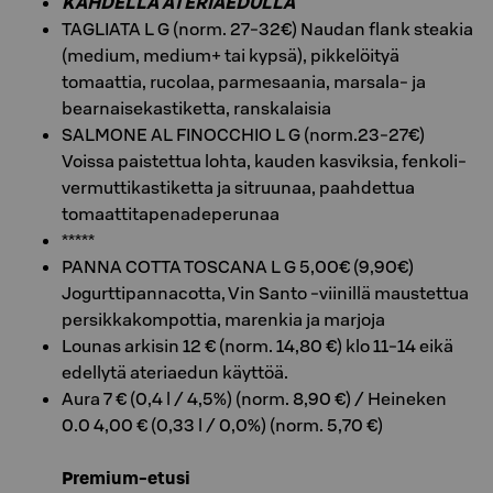
KAHDELLA ATERIAEDULLA
TAGLIATA L G (norm. 27-32€) Naudan flank steakia
(medium, medium+ tai kypsä), pikkelöityä
tomaattia, rucolaa, parmesaania, marsala- ja
bearnaisekastiketta, ranskalaisia
SALMONE AL FINOCCHIO L G (norm.23-27€)
Voissa paistettua lohta, kauden kasviksia, fenkoli-
vermuttikastiketta ja sitruunaa, paahdettua
tomaattitapenadeperunaa
*****
PANNA COTTA TOSCANA L G 5,00€ (9,90€)
Jogurttipannacotta, Vin Santo -viinillä maustettua
persikkakompottia, marenkia ja marjoja
Lounas arkisin 12 € (norm. 14,80 €) klo 11-14 eikä
edellytä ateriaedun käyttöä.
Aura 7 € (0,4 l / 4,5%) (norm. 8,90 €) / Heineken
0.0 4,00 € (0,33 l / 0,0%) (norm. 5,70 €)
Premium-etusi