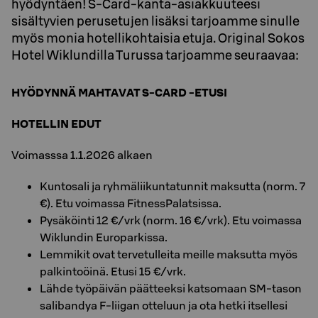
hyödyntäen! S-Card-kanta-asiakkuuteesi
sisältyvien perusetujen lisäksi tarjoamme sinulle
myös monia hotellikohtaisia etuja. Original Sokos
Hotel Wiklundilla Turussa tarjoamme seuraavaa:
HYÖDYNNÄ MAHTAVAT S-CARD -ETUSI
HOTELLIN EDUT
Voimasssa 1.1.2026 alkaen
Kuntosali ja ryhmäliikuntatunnit maksutta (norm. 7
€). Etu voimassa FitnessPalatsissa.
Pysäköinti 12 €/vrk (norm. 16 €/vrk). Etu voimassa
Wiklundin Europarkissa.
Lemmikit ovat tervetulleita meille maksutta myös
palkintoöinä. Etusi 15 €/vrk.
Lähde työpäivän päätteeksi katsomaan SM-tason
salibandya F-liigan otteluun ja ota hetki itsellesi