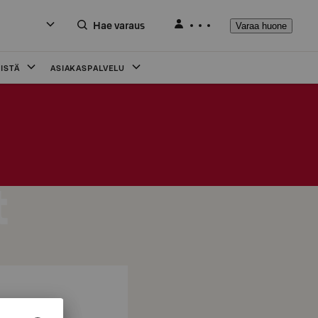
Hae varaus
Varaa huone
ISTÄ
ASIAKASPALVELU
t