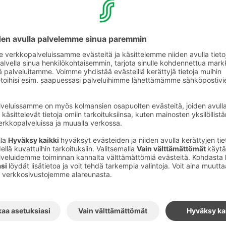
railu sänkyihin
yjen Valpas-älyjalkojen
suus ja viihtyminen on meille ensiarvoisen tärkeää ja 
juisi mahdollisimman huolettomasti. Sen vuoksi olemm
el Kupittaalle käyttöön kaikissa hotellihuoneissamme
n yritys, joka on kehittänyt maailman
lle suunnatut älyjalat. Nämä sänkyihin
t tunnistavat luteet ja takaavat lutikkavapaan
-älyjalat ovat vastuullinen valinta, sillä
pahtuu täysin myrkyttömästi ilman torjunta-
lä Valppaan teknologiaa hyödyntäviä hotelleja
ailmaa.