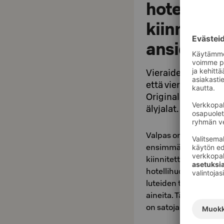
hotellivie
kiinnitett
ansiosta
Vieraiden turvalli
että vierailusi su
Original Sokos Hot
älyjalat.
Valpas on suomalaine
ensimmäiset hotellei
kiinnitettävät älyjala
hotellihuoneen. Valpas
luteiden torjunta ta
aineita. Tällä hetkel
on satoja ympäri ma