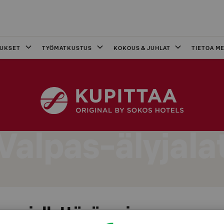
OUKSET
TYÖMATKUSTUS
KOKOUS & JUHLAT
TIETOA ME
Valpas-älyjala
ja miellyttävämpi