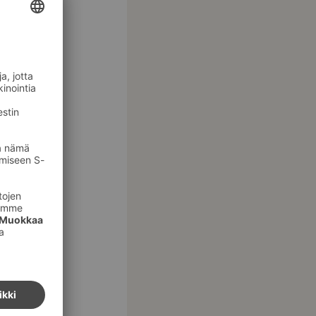
haluamme,
e ottaneet
 Valpas-