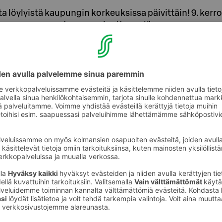
ta löylyistä kaupungin korkeuksissa päivittäin! 9. kerr
lasaunamme ovat upea, palauttava elämys.
ieraillemme joka päivä. Hotellin
luterasseineen sijaitsee hotellin ylimmässä
saunat sisältyvät aina huonehintaan ja
eavaimella. Saunajuomat voi ostaa 1.
 Kuppis Rooftop Barista.
kseen sekä miehille että naisille. Molemmissa
ukioloajat.
muutoksiin saunojen aukioloajoissa.
una Experience -laatusertifikaatti