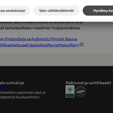
una Experience -laatusertifikaatti
m Finlandin luoman laatukäsikirjan kriteerit
eluille. Sertifikaatti viestii, että saunamme ja
t laatutasoltaan maailman huippuluokkaa.
rom Finlandista ja Authentic Finnish Sauna
ifikaatista saat laadukkailta nettisivuilta>>
ls uutiskirje
Palkinnot ja sertifikaatit
kirje
 Hotellien uusimmat edut ja
köpostiisi kuukausittain.