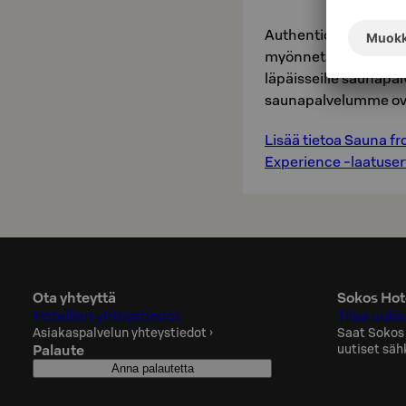
Authentic Finnish Sa
myönnetään Sauna fro
läpäisseille saunapalv
saunapalvelumme ova
Lisää tietoa Sauna f
Experience -laatusert
Ota yhteyttä
Sokos Hote
Hotellien yhteystiedot
Tilaa uutis
Asiakaspalvelun yhteystiedot
›
Saat Sokos
Palaute
uutiset säh
Anna palautetta