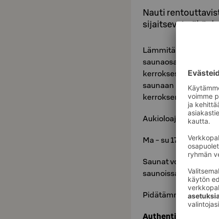
Nauti rentouttavis
sijaitsevat näköa
Lämmitämme saunat v
saunaosasto vilvoitte
kerroksessa. Asiakas
saunaan pääsee huon
kerroksen Delistä tai
Aukioloajat:
Ma - su 17 - 21.30
Saunat voi löytää eri
saunoissa on samat a
Pidätämme oikeuden 
Authentic Finnish Sa