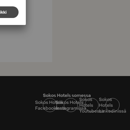
Sokos Hotels somessa
Sokos
Sokos
Sokos Hotels
Sokos Hotels
Hotels
Hotels
Facebookissa
Instagramissa
Youtubessa
Linkedinissä