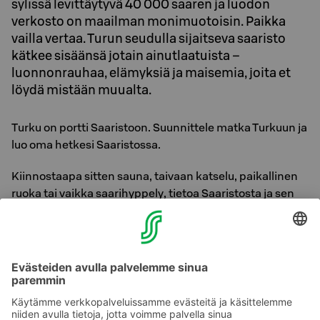
sylissä levittäytyvä 40 000 saaren ja luodon
verkosto on maailman monimuotoisin. Paikka
vailla vertaa. Turun seudulla sijaitseva saaristo
kätkee sisäänsä jotain ainutlaatuista –
luonnonrauhaa, elämyksiä ja maisemia, joita et
löydä mistään muualta.
Turku on portti Saaristoon. Suunnittele matka Turkuun ja
luo oma hetkesi Saaristossa.
Kiinnostaapa sitten sauna, taivaan katselu, paikallinen
ruoka tai vaikka saarihyppely, tietoa Saaristosta ja sen
ihmisistä löydät saaristo.fistä.
Tutustu lisää saaristo.fi >>
Part of Saaristo
-tunnus ohjaa sinut aidoimpiin ja
laadukkaimpiin elämyksiin, palveluihin ja yrityksiin.
Olemme ylpeinä jakamassa yhteisen intohimomme