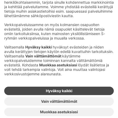
Suomen Saaristoa kohtaan.
Ota yhteyttä
Sokos Hotels uutiskirje
Hotellien yhteystiedot
Tilaa uutiskirje
Asiakaspalvelun yhteystiedot
›
Saat Sokos Hotellien uusimmat
Palaute
edut ja uutiset sähköpostiisi
kuukausittain.
Anna palautetta
Palkinnot ja sertifikaatit
Sokos Hotels somessa
Sokos
Sokos
Sokos Hotels
Sokos Hotels
Hotels
Hotels
Facebookissa
Instagramissa
Youtubessa
Linkedinissä
Saavutettavuusselosteet
Varausehdot
Käyttöehdot
Tietosuoja
Evästehallinta
Copyright
Medialle