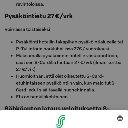
ravintoloissa.
Pysäköintietu 27 €/vrk
Voimassa toistaiseksi
Pysäköinti hotellin takapihan pysäköintialueella tai
P-Tullintorin parkkihallissa 27€ / vuorokausi.
Maksamalla pysäköinnin hotellin vastaanottoon,
saat sen S-Cardilla hintaan 27 €/vrk (ilman korttia
27 €/vrk).
Huomioithan, että olet oikeutettu S-Card-
etuhintaiseen pysäköintiin vain, kun majoitut S-
Card-edut sisältävällä huonehinnalla.
Etu on henkilökohtainen.
Sähköauton lataus veloituksetta S-
Card Premiumilla