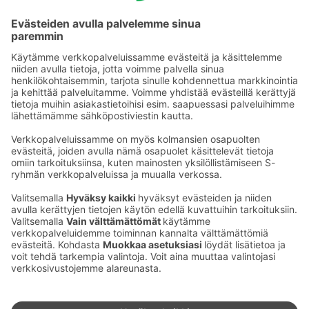
Voimassa toistaiseksi
Premium S-Cardilla käytät sähköauton
latauspistettä veloituksetta yöpymisen aikana
(norm.5 €)
Ota yhteyttä
Sokos Hotels uutiskirje
Hotellien yhteystiedot
Tilaa uutiskirje
Asiakaspalvelun yhteystiedot
›
Saat Sokos Hotellien uusimmat
Palaute
edut ja uutiset sähköpostiisi
kuukausittain.
Anna palautetta
Palkinnot ja sertifikaatit
Sokos Hotels somessa
Sokos
Sokos
Sokos Hotels
Sokos Hotels
Hotels
Hotels
Facebookissa
Instagramissa
Youtubessa
Linkedinissä