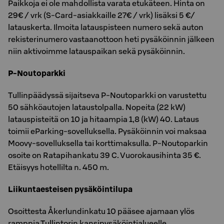
Paikkoja ei ole mahdollista varata etukäteen. Hinta on
29€ / vrk (S-Card-asiakkaille 27€ / vrk) lisäksi 5 €/
latauskerta. Ilmoita latauspisteen numero sekä auton
rekisterinumero vastaanottoon heti pysäköinnin jälkeen
niin aktivoimme latauspaikan sekä pysäköinnin.
P-Noutoparkki
Tullinpäädyssä sijaitseva P-Noutoparkki on varustettu
50 sähköautojen lataustolpalla. Nopeita (22 kW)
latauspisteitä on 10 ja hitaampia 1,8 (kW) 40. Lataus
toimii eParking-sovelluksella. Pysäköinnin voi maksaa
Moovy-sovelluksella tai korttimaksulla. P-Noutoparkin
osoite on Ratapihankatu 39 C. Vuorokausihinta 35 €.
Etäisyys hotellilta n. 450 m.
Liikuntaesteisen pysäköintilupa
Osoittesta Åkerlundinkatu 10 pääsee ajamaan ylös
ramppia Tullintorin kansipysäköintialueelle.