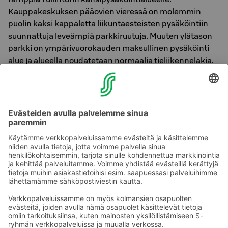
Kauppakeskuksen pääovien vieressä on molemmin
puolin kaksi kappaletta liikuntaesteisten pysäköintiin
suunnattuja leveämpiä parkkiruutuja. Muuten ylätason
parkki on ympärivuorokauden maksullinen pysäköinti
alue ja alueella noudatetaan normaalia tieliikennelakia.
Kansialue Tullintorilla
P-Tullintorin parkkihallin katolla sijaitseva P-Tullintorin
kansi -pysäköintialueen maksu tulee suorittaa heti sinne
ajaessa pysäköintialueella olevaan automaattiin. Tämän
parkkialueen maksua ei voi suorittaa hotellin
vastaanottoon.
Ota yhteyttä
Sokos Hotels uutiskirje