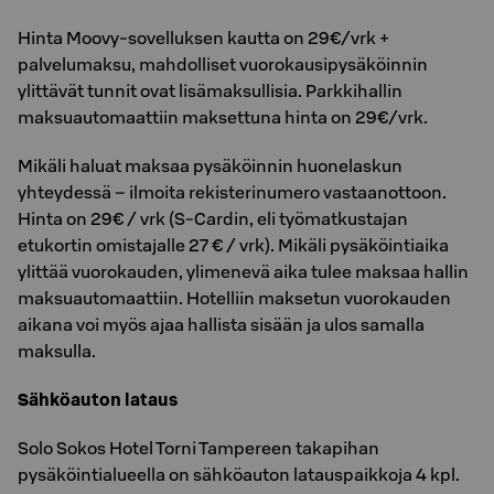
Hinta Moovy-sovelluksen kautta on 29€/vrk +
palvelumaksu, mahdolliset vuorokausipysäköinnin
ylittävät tunnit ovat lisämaksullisia. Parkkihallin
maksuautomaattiin maksettuna hinta on 29€/vrk.
Mikäli haluat maksaa pysäköinnin huonelaskun
yhteydessä – ilmoita rekisterinumero vastaanottoon.
Hinta on 29€ / vrk (S-Cardin, eli työmatkustajan
etukortin omistajalle 27 € / vrk). Mikäli pysäköintiaika
ylittää vuorokauden, ylimenevä aika tulee maksaa hallin
maksuautomaattiin. Hotelliin maksetun vuorokauden
aikana voi myös ajaa hallista sisään ja ulos samalla
maksulla.
Sähköauton lataus
Solo Sokos Hotel Torni Tampereen takapihan
pysäköintialueella on sähköauton latauspaikkoja 4 kpl.