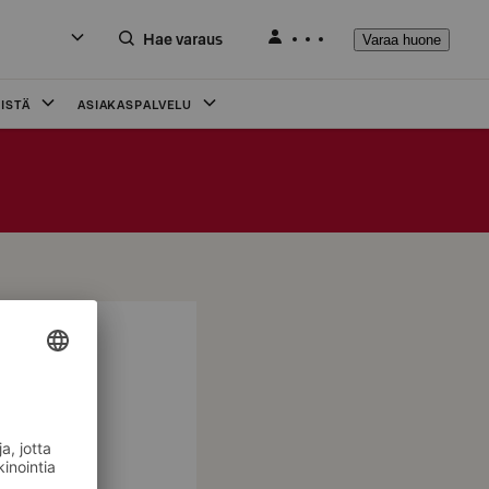
Hae varaus
Varaa huone
ISTÄ
ASIAKASPALVELU
 tasokas