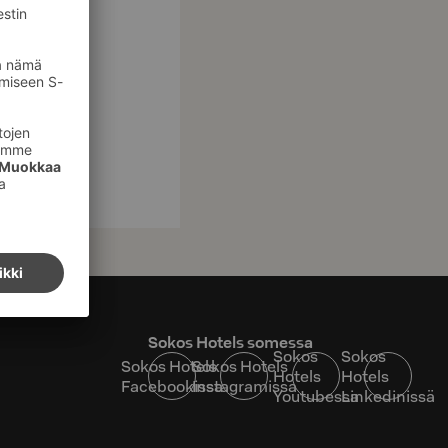
Sokos Hotels somessa
Sokos
Sokos
Sokos Hotels
Sokos Hotels
Hotels
Hotels
Facebookissa
Instagramissa
Youtubessa
Linkedinissä