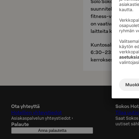
Solo Sokos Hotel Tor
suunniteltu yhteisty
fitness-valmentajan 
on vaativankin kuntoi
laitteita kaikkien li
Kuntosali on vapaast
6:30–23:00. Kuntosali
kerroksessa ja sinne 
Ota yhteyttä
Sokos Hote
Hotellien yhteystiedot
Tilaa uutis
Asiakaspalvelun yhteystiedot
›
Saat Sokos
Palaute
uutiset säh
Anna palautetta