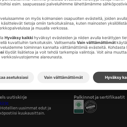
nin tasokas ja monipuolinen kuntosali on
össä tamperelaisen FitFarmin perustajan ja
Jutta Larmin kanssa. Torni Gym -kuntosalilla
lijan tarpeisiin vapaita painoja sekä kattavasti
hasryhmien harjoittamiseen.
i hotellivieraidemme käytössä joka päivä klo
 sijaitsee viereisen Torni hotellin -1
on katettu kulkuyhteys.
ls uutiskirje
Palkinnot ja sertifikaatit
kirje
 Hotellien uusimmat edut ja
köpostiisi kuukausittain.