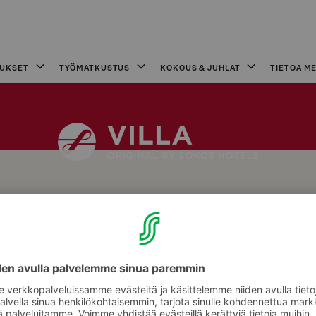
OUKSET
TYÖMATKUSTUS
KOKOUS & JUHLAT
TIETOA ME
 käytössä on viereisen hotelli Solo Sokos Hotel Tornin