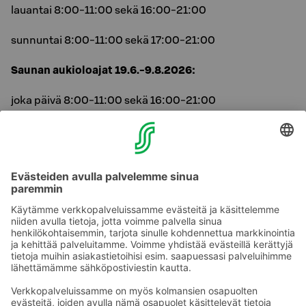
lauantai 8:00-11:00 sekä 16:00-21:00
sunnuntai 8:00-11:00 sekä 17:00-21:00
Saunan aukioloajat 19.6.-9.8.2026:
joka päivä 8:00-11:00 sekä 16:00-21:00
Varaa hotelli Ilveksen upea
Maisemasauna yksityiskäyttöön
Hotellin 19. kerroksessa sijaitseva Maisema-kabinetti
saunoineen tarjoaa henkeäsalpaavat näkymät yli
Tampereen ja ainutlaatuiset puitteet 12–30 hengen
kokouksille, saunailtoihin ja juhliin.
Tutustu ja varaa.