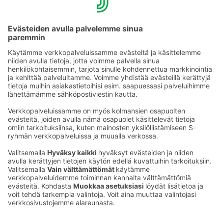
kulkua hotelliin.
Opaskoirat ovat tervetulleita veloituksetta hotelliimme.
Allasosastolle saatavissa ennakkovarauksella Splash
Aquatic Lift – nostin. Nostin varattava vähintään
vuorokautta ennen majoittumista.
Ota yhteyttä
Sokos Hotels uutiskirje
Hotellien yhteystiedot
Tilaa uutiskirje
Asiakaspalvelun yhteystiedot
›
Saat Sokos Hotellien uusimmat
Palaute
edut ja uutiset sähköpostiisi
kuukausittain.
Anna palautetta
Palkinnot ja sertifikaatit
Sokos Hotels somessa
Sokos
Sokos
Sokos Hotels
Sokos Hotels
Hotels
Hotels
Facebookissa
Instagramissa
Youtubessa
Linkedinissä