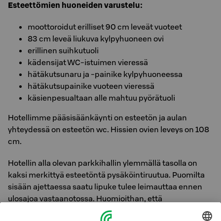
Esteettömien huoneiden varustelu:
moottoroidut erilliset 90 cm leveät vuoteet
83 cm leveä liukuva kylpyhuoneen ovi
erillinen suihkutuoli
kädensijat WC-istuimen vieressä
hätäkutsunaru ja -painike kylpyhuoneessa
hätäkutsupainike vuoteen vieressä
käsienpesualtaan alle mahtuu pyörätuoli
Hotellimme pääsisäänkäynti on esteetön ja aulan
yhteydessä on esteetön wc. Hissien ovien leveys on 108
cm.
Hotellin alla olevan parkkihallin ylemmällä tasolla on
kaksi merkittyä esteetöntä pysäköintiruutua. Puomilta
sisään ajettaessa saatu lipuke tulee leimauttaa ennen
ulosajoa vastaanotossa. Huomioithan, että
pysäköintihallin alemmalta tasolta ei ole esteetöntä