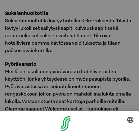
Suksienhuoltotila
Suksienhouoltotila löytyy hotellin K-kerroksesta. Tilasta
löytyy lukolliset säilytyskaapit, kuivauskaapit sekä
asianmukaiset suksien voitelutelineet. Tila ovat
hotellivieraidemme käytössä veloituksetta ja tilaan
pääsee avainkortilla.
Pyörävarasto
Meillä on lukollinen pyörävarasto hotellivieraiden
käyttöön, jonka yhteydessä on myös pesupiste pyörille.
Pyörävarastossa on seinätelineet moneen
rengaskokoon johon pyörä on mahdollista lukita omalla
lukolla. Vastaanotosta saat karttoja parhaille reiteille.
Olemme saaneet Welcome cyclist - tunnuksen eli
olemme Tervetuloa pyöräilijä - yritys. Pyörävarasto löytyy
1.kerroksesta ja käynti ulkokautta.
ABC-latauspiste