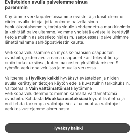
Hotellimme parkkipaikalla on ABC-latauspisteitä
sähköautojen lataukseen. Lataus onnistuu ABC-
sovelluksella.
Ota yhteyttä
Sokos Hotels uutiskirje
Hotellien yhteystiedot
Tilaa uutiskirje
Asiakaspalvelun yhteystiedot
›
Saat Sokos Hotellien uusimmat
Palaute
edut ja uutiset sähköpostiisi
kuukausittain.
Anna palautetta
Palkinnot ja sertifikaatit
Sokos Hotels somessa
Sokos
Sokos
Sokos Hotels
Sokos Hotels
Hotels
Hotels
Facebookissa
Instagramissa
Youtubessa
Linkedinissä