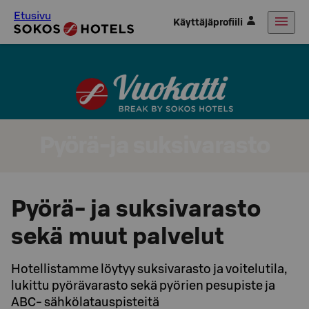
Etusivu
Käyttäjäprofiili
Pyörä-ja suksivarasto
Pyörä- ja suksivarasto
sekä muut palvelut
Hotellistamme löytyy suksivarasto ja voitelutila,
lukittu pyörävarasto sekä pyörien pesupiste ja
ABC- sähkölatauspisteitä