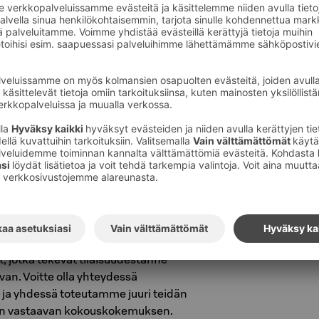
tuntia
aketti 55€ / hlö
olaisella teemalla
 makealla teemalla
atii erityisratkaisua, voimme räätälöidä
 toiveidenne mukaan. Olipa kyseessä muu
arve tai yksilöllinen ohjelma, meiltä löytyy
, jotka tekevät tilaisuudestanne
uvan. Voitte olla yhteydessä
ja yhdessä toteutamme juuri teidän
en vastaavan kokouskokemuksen.