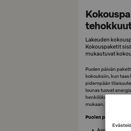
Kokouspak
tehokkuut
Lakeuden kokouspak
Kokouspaketit sisä
mukautuvat kokoust
Puolen päivän paketti
kokouksiin, kun taas
pidempään tilaisuute
lounas tuovat energi
henkilökuntamme varm
mukaan. Tutustu vu
Puolen päivän kokou
Aamu- tai iltapä