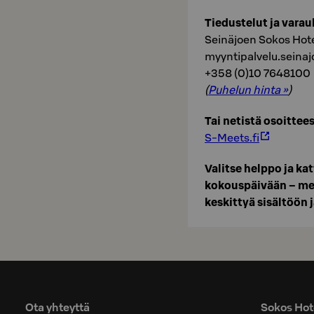
Tiedustelut ja varau
Seinäjoen Sokos Hotel
myyntipalvelu.seinaj
+358 (0)10 7648100
(
Puhelun hinta »
)
Tai netistä osoittees
S-Meets.fi
Valitse helppo ja ka
kokouspäivään – me 
keskittyä sisältöön j
Ota yhteyttä
Sokos Hote