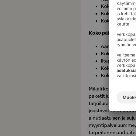
Kokouslounas
Kokoustila 2-4 
Kokousvälineet
Koko päivän kokousp
Aamukahvitus su
Kokouslounas
Iltapäiväkahvit
Kokoustila
Kokousvälineet
Mikäli kokouksenne va
paketit juuri teidän
tarjoiluratkaisu, tilat
joustavat vaihtoehdot
ainutlaatuisen ja suj
myyntipalveluumme, 
tarpeitanne parhait