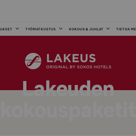
OUKSET
TYÖMATKUSTUS
KOKOUS & JUHLAT
TIETOA ME
Lakeuden
kokouspaketit