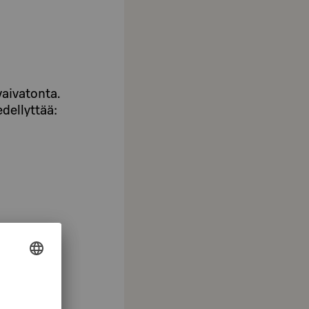
vaivatonta.
dellyttää: