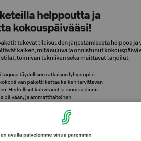
eteilla helppoutta ja
ta kokouspäivääsi!
etit tekevät tilaisuuden järjestämisestä helppoa ja 
ltävät kaiken, mitä sujuva ja onnistunut kokouspäivä e
ilat, toimivan tekniikan sekä maittavat tarjoilut.
 tarjoaa täydellisen ratkaisun lyhyempiin
 kokopäivän paketti kattaa kaiken tarvittavan
en. Herkulliset kahvitauot ja monipuolinen
aa päivään, ja ammattitaitoinen
istaa, että kaikki sujuu suunnitelmien
oden 2026 kokouspaketteihimme:
spaketti 40,15€ / hlö
iväkahvit suolaisella tai makealla teemalla