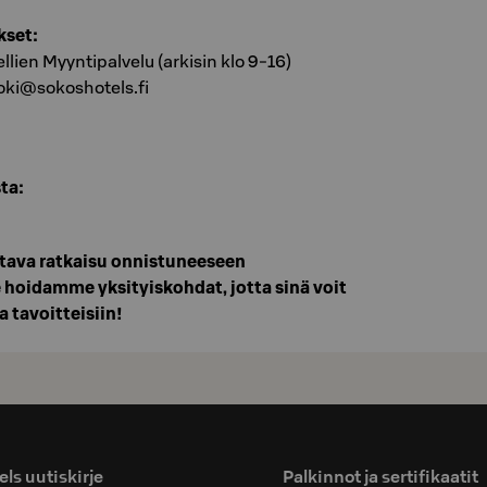
kset:
lien Myyntipalvelu (arkisin klo 9-16)
oki@sokoshotels.fi
ta:
ttava ratkaisu onnistuneeseen
hoidamme yksityiskohdat, jotta sinä voit
a tavoitteisiin!
ls uutiskirje
Palkinnot ja sertifikaatit