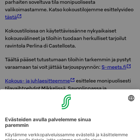
parhaiten soveltuva tila monipuolisesta
valikoimastamme. Katso kokoustilojemme esittelyvideo
tästä
Kokoustiloissa on käytettävissänne nykyaikaiset
kokousvälineet ja tiloihin tuodaan herkulliset tarjoilut
ravintola Perlina di Castellosta.
Täältä pääset tutustumaan tiloihin tarkemmin ja pystyt
varaamaan tai voit jättää tarjouspyynnön:
S-meets.fi
Kokous- ja juhlaesitteemme
esittelee monipuolisesti
tilavaihtoehdot Mikkelissä, Savonlinnassa ja
Pieksämäellä. Kannattaa tutustua!
Lisätietoja:
Myyntipalvelumme on avoinne ma–pe klo 8–16.
Puh: +358 10 764 2000 (pvm/mpm), sales.suur-