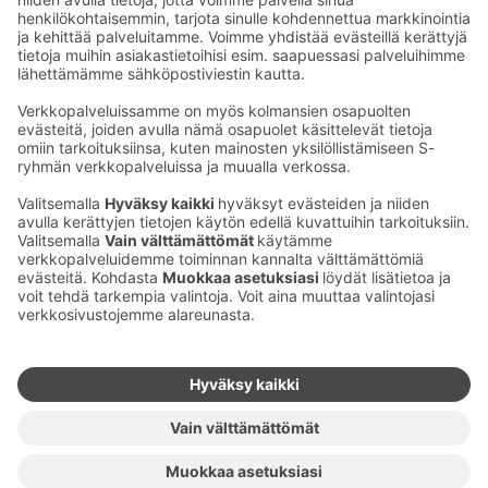
savo@sok.fi
Ota yhteyttä
Sokos Hotels uutiskirje
Hotellien yhteystiedot
Tilaa uutiskirje
Asiakaspalvelun yhteystiedot
›
Saat Sokos Hotellien uusimmat
Palaute
edut ja uutiset sähköpostiisi
kuukausittain.
Anna palautetta
Palkinnot ja sertifikaatit
Sokos Hotels somessa
Sokos
Sokos
Sokos Hotels
Sokos Hotels
Hotels
Hotels
Facebookissa
Instagramissa
Youtubessa
Linkedinissä
Saavutettavuusselosteet
Varausehdot
Käyttöehdot
Tietosuoja
Evästehallinta
Copyright
Medialle