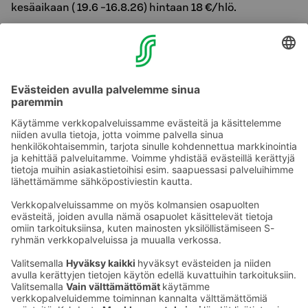
kesäaikaan ( 19.6 -16.8.26) hintaan 18 €/hlö.
Vastuullisuus on yksi arvoistamme. Seuraamme
aamiaisen lautashävikkiä päivittäin.
Otathan sen minkä jaksat syödä, aina saa hakea lisää
ruokaa!
Herkullisia hetkiä!
Ota yhteyttä
Sokos Hotels uutiskirje
Hotellien yhteystiedot
Tilaa uutiskirje
Asiakaspalvelun yhteystiedot
›
Saat Sokos Hotellien uusimmat
Palaute
edut ja uutiset sähköpostiisi
kuukausittain.
Anna palautetta
Palkinnot ja sertifikaatit
Sokos Hotels somessa