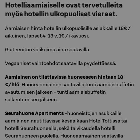
Hotelliaamiaiselle ovat tervetulleita
myös hotellin ulkopuoliset vieraat.
Aamiaisen hinta hotellin ulkopuolisille asiakkaille 18€ /
aikuinen, lapset 4-13 v. 1€ / ikävuosi.
Gluteeniton valikoima aina saatavilla.
Vegaaniset vaihtoehdot saatavilla pyydettäessä.
Aamiainen on tilattavissa huoneeseen hintaan 18
€/hlö
. Huoneaamiainen saatavilla tunti aamiaisbuffetin
avautumisen jälkeen - tunti aamiaisbuffetin
sulkeutumisen jälkeen.
Seurahuone Apartments
-huoneistojen asukkaille
aamiainen nautittavissa kesäaikaan Hotel Tottissa tai
hotelli Seurahuoneella, sekä talvikaudella hotelli
Seurahuoneen puolella. Huoneaamiainen saatavilla