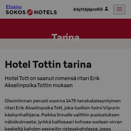
Etusivu
Käyttäjäprofiili
Tarina
Hotel Tottin tarina
Hotel Tott on saanut nimensä ritari Erik
Akselinpoika Tottin mukaan
Olavinlinnan perusti vuonna 1475 tanskalaissyntyinen
ritari Erik Akselinpoika Tott, joka tuolloin toimi Viipurin
käskynhaltijana. Paikka linnalle valittiin puolustuksen
näkökulmasta; jyrkkä kalliosaari kohoaa vuolaan virran
keskeltä kahden vesireitin risteyskohdassa, jossa