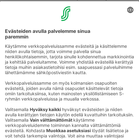
vihollisen oli vaikea lähestyä linnaa.
Kesähotelli Tott on saanut nimensä samaisen ritari Erik
Akselinpoika Tottin mukaan mutta paikka Kesähotelli
Tottille valittiin matkailijoiden näkökulmasta; Kesäisen
Savonlinnan aidoin keskusta Matkustajasataman
yhteydessä, johon on helppo tulla ja johon toivotamme
matkailijat kaikkialta maailmasta tervetulleiksi!
Ota yhteyttä
Sokos Hotels uutiskirje
Hotellien yhteystiedot
Tilaa uutiskirje
Asiakaspalvelun yhteystiedot
›
Saat Sokos Hotellien uusimmat
Palaute
edut ja uutiset sähköpostiisi
kuukausittain.
Anna palautetta
Palkinnot ja sertifikaatit
Sokos Hotels somessa
Sokos
Sokos
Sokos Hotels
Sokos Hotels
Hotels
Hotels