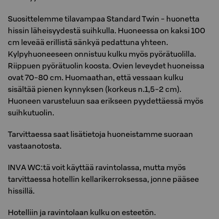
Suosittelemme tilavampaa Standard Twin - huonetta
hissin läheisyydestä suihkulla. Huoneessa on kaksi 100
cm leveää erillistä sänkyä pedattuna yhteen.
Kylpyhuoneeseen onnistuu kulku myös pyörätuolilla.
Riippuen pyörätuolin koosta. Ovien leveydet huoneissa
ovat 70-80 cm. Huomaathan, että vessaan kulku
sisältää pienen kynnyksen (korkeus n.1,5-2 cm).
Huoneen varusteluun saa erikseen pyydettäessä myös
suihkutuolin.
Tarvittaessa saat lisätietoja huoneistamme suoraan
vastaanotosta.
INVA WC:tä voit käyttää ravintolassa, mutta myös
tarvittaessa hotellin kellarikerroksessa, jonne pääsee
hissillä.
Hotelliin ja ravintolaan kulku on esteetön.