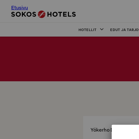
Etusivu
HOTELLIT
EDUT JA TARJ
Yökerho Doris on avo