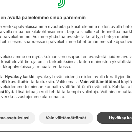
uluu valitettavasti ääniä hotellihuoneisiin.