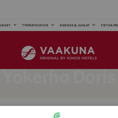
OUKSET
TYÖMATKUSTUS
KOKOUS & JUHLAT
TIETOA ME
Yökerho Doris
inna kello 22-04 seuraavasti: