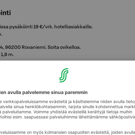
inti
sa pysäköinti 19 €/vrk. hotelliasiakkaille.
.
 4, 96200 Rovaniemi. Soita ovikelloa.
 1,8 m.
t tulojärjestyksen mukaan (ei
yös
pesupaikka
, jossa näppärästi peset oman
 pesuaineet löytyvät valmiina pesupaikalta.
intipaikan
varaamme teille ennakkoon
ton puhelinnumero 020 1234 695.
Puhelun
köintitunnuksella pysäköinti veloituksetta.