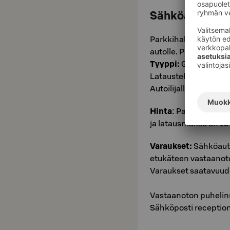
Sähköauton la
Parkkihallissa on hot
autolle. Paikat vara
Tyyppi:
Garo LS3EV2;
Latausteho 16A/400
Autoilijalla tulee ol
Hinta
: Paikoituksest
ja latausmaksu on 10 €
Varaukset:
Sähköauto
etukäteen vastaanoto
Varaukset saatavuu
Vastaanoton puheli
Sähköposti receptio