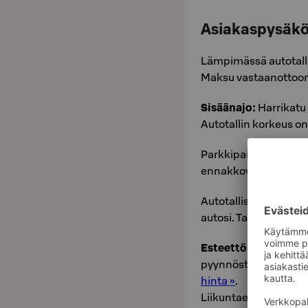
Asiakaspysäkö
Lämpimässä autotallis
Maksu vastaanottoon
Sisäänajo:
Harrikatu
Autotallin korkeus on
Parkkipaikat täyttyvä
ennakkovarauksia).
Autotallista löytyy m
autosi. Tarvikkeet ja
Esteettömän pysäkö
pyynnöstä, vastaano
hinta »
.
Liikuntaesteisen pysä