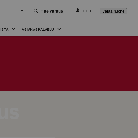
Hae varaus
Varaa huone
ISTÄ
ASIAKASPALVELU
us