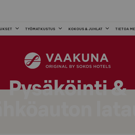
OUKSET
TYÖMATKUSTUS
KOKOUS & JUHLAT
TIETOA ME
Pysäköinti &
ähköauton lata