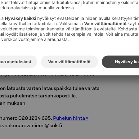
taus
elliasiakkaille sähköauton latauspiste neljälle
ttava ennakkoon.
 2 x 3 x 16A/ 400V / Typ 2.
V/11KW per auto.
la oma latauskaapeli mukana.
a veloitetaan normaali parkkimaksu 19 € /vrk,
 (S-Etukortilla tai S-Cardilla, muille 15 €).
n latausta varten latauspaikka tulee varata
sta puhelimitse tai sähköpostilla.
den mukaan.
nnumero 020 1234 695.
Puhelun hinta »
.
n.vaakunarovaniemi@sok.fi