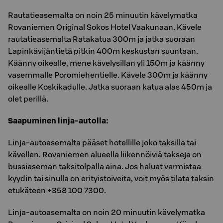
Rautatieasemalta on noin 25 minuutin kävelymatka
Rovaniemen Original Sokos Hotel Vaakunaan. Kävele
rautatieasemalta Ratakatua 300m ja jatka suoraan
Lapinkävijäntietä pitkin 400m keskustan suuntaan.
Käänny oikealle, mene kävelysillan yli 150m ja käänny
vasemmalle Poromiehentielle. Kävele 300m ja käänny
oikealle Koskikadulle. Jatka suoraan katua alas 450m ja
olet perillä.
Saapuminen linja-autolla:
Linja-autoasemalta pääset hotellille joko taksilla tai
kävellen. Rovaniemen alueella liikennöiviä takseja on
bussiaseman taksitolpalla aina. Jos haluat varmistaa
kyydin tai sinulla on erityistoiveita, voit myös tilata taksin
etukäteen +358 100 7300.
Linja-autoasemalta on noin 20 minuutin kävelymatka