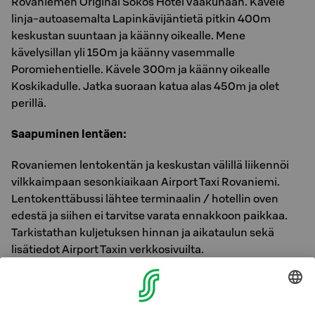
Rovaniemen Original Sokos Hotel Vaakunaan. Kävele
linja-autoasemalta Lapinkävijäntietä pitkin 400m
keskustan suuntaan ja käänny oikealle. Mene
kävelysillan yli 150m ja käänny vasemmalle
Poromiehentielle. Kävele 300m ja käänny oikealle
Koskikadulle. Jatka suoraan katua alas 450m ja olet
perillä.
Saapuminen lentäen:
Rovaniemen lentokentän ja keskustan välillä liikennöi
vilkkaimpaan sesonkiaikaan Airport Taxi Rovaniemi.
Lentokenttäbussi lähtee terminaalin / hotellin oven
edestä ja siihen ei tarvitse varata ennakkoon paikkaa.
Tarkistathan kuljetuksen hinnan ja aikataulun sekä
lisätiedot Airport Taxin verkkosivuilta.
Rovaniemen alueella liikennöiviä takseja on terminaalin
edustan taksitolpalla lentoaikataulun mukaisina aikoina.
Jos haluat varmistaa kyydin tai sinulla on erityistoiveita,