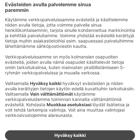
voit myös tilata taksin etukäteen numerosta +358
60014000.
Kuljetuspalvelut lue
täältä lisää
Ota yhteyttä
Sokos Hotels uutiskirje
Hotellien yhteystiedot
Tilaa uutiskirje
Asiakaspalvelun yhteystiedot
›
Saat Sokos Hotellien uusimmat
Palaute
edut ja uutiset sähköpostiisi
kuukausittain.
Anna palautetta
Palkinnot ja sertifikaatit
Sokos Hotels somessa
Sokos
Sokos
Sokos Hotels
Sokos Hotels
Hotels
Hotels
Facebookissa
Instagramissa
Youtubessa
Linkedinissä