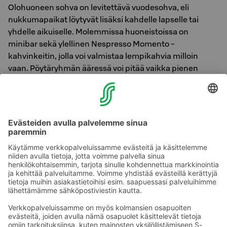
Olohuoneen sohva on levitettävä vuodesohva, eli
nukkumapaikat löytyvät lisäksi kahdelle lapselle tai
yhdelle aikuiselle. Molemmissa huoneistoissa on
minibar sekä ylellinen Nespresso Momento -
kahvinkeitin, jolla voi valmistaa lempikahvia milloin
vaan. Pöytäryhmän ääressä voi pitää vaikka pienen
palaverin. Suuri screen on varustettu chrome cast -
tekniikalla.
Green Key -hotellina olemme tehneet uutta vanhaa
kunnioittaen, ja kierrätysarvo näkyy myös suiteissa.
Varmistaaksesi lempihuoneesi, varaathan suiten
suoraan hotellista 08 3123 255 tai sähköpostilla
sales.oulu@sokoshotels.fi