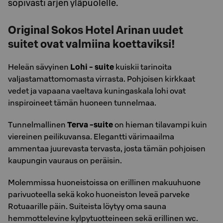
sopivasti arjen yläpuolelle.
Original Sokos Hotel Arinan uudet
suitet ovat valmiina koettaviksi!
Heleän sävyinen
Lohi - suite
kuiskii tarinoita
valjastamattomomasta virrasta. Pohjoisen kirkkaat
vedet ja vapaana vaeltava kuningaskala lohi ovat
inspiroineet tämän huoneen tunnelmaa.
Tunnelmallinen
Terva -suite
on hieman tilavampi kuin
viereinen peilikuvansa. Elegantti värimaailma
ammentaa juurevasta tervasta, josta tämän pohjoisen
kaupungin vauraus on peräisin.
Molemmissa huoneistoissa on erillinen makuuhuone
parivuoteella sekä koko huoneiston leveä parveke
Rotuaarille päin. Suiteista löytyy oma sauna
hemmottelevine kylpytuotteineen sekä erillinen wc.