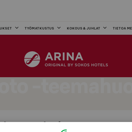
OUKSET
TYÖMATKUSTUS
KOKOUS & JUHLAT
TIETOA ME
oto -teemahu
okos Hotel Arinan Luoto -