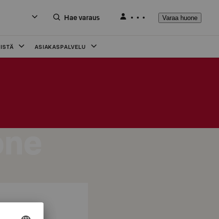
Hae varaus
Varaa huone
ISTÄ
ASIAKASPALVELU
one