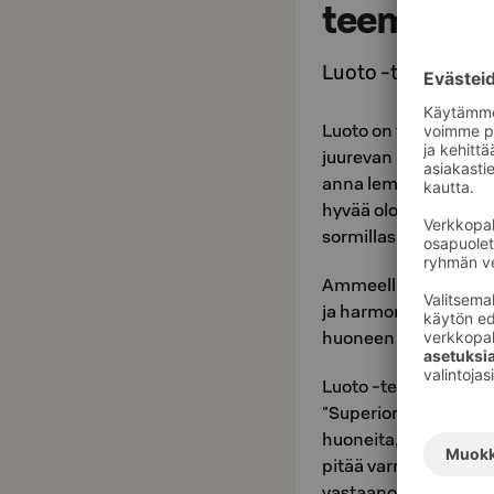
teemahuo
Luoto -teemahuon
Luoto on tarina saari
juurevan maan voimast
anna lempeän kylvyn e
hyvää oloa. Tunne poh
sormillasi ja villan p
Ammeellinen ja pariv
ja harmoniaa henkiväl
huoneen esittelyvid
Luoto -teemahuone o
"SuperiorX king" -h
huoneita, joten juur
pitää varmistaa eriks
vastaanotosta (puh. 