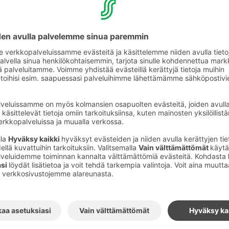
ne
eessamme on lempiämpi levätä!
stolaisuudesta, meren ja tuulen tuoksusta,
a. Anna aikaa rakkaallesi, ole hyvä itsellesi,
heyttää ja nauti. Anna aistiesi viedä kohti
joinen puu jalkojesi alla, kiven paino
ehmeys poskillasi.
uoteellinen Luoto-huone on sisustettu rauhaa
lä saaristolaisteemalla. Kurkkaa Luoto -
eo
tästä
.
n varattavissa nettisivujemme kautta
uoneluokasta. Huoneluokassa on muitakin
i kyseisen Luoto -teemahuoneen saatavuus
een hotellin myyntipalvelusta tai
08 3123 255 tai sähköpostilla