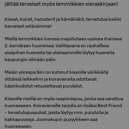
jättää terveiset myös lemmikkien vieraskirjaan!
Kissat, koirat, hamsterit ja hämähäkit, tervetulua kaikki
karvaiset ystävämme!
Meillä lemmikkien kanssa majoitutaan uusissa ihanissa
2. kerroksen huoneissa. Valittavana on rauhallisia
sisäpihan huoneita tai uteliaammille löytyy huoneita
kaupungin vilinään päin.
Meiän yörespa Sini on kutonut kissoille värikkäitä
öttiäisiä leikkeihin ja koiravieraita odottavat
käsinkudotut retuutettavat purulelut.
Kissoille meillä on myös raapimispuu, jonka saa varattua
huoneeseen. Koiravieraille tarjolla on lisäksi Best Friend
- tervetulopussukat, joista löytyy mm. puruluita ja
kakkapusseja. Juomakupin ja pyyhkeen saa
huoneeseen.