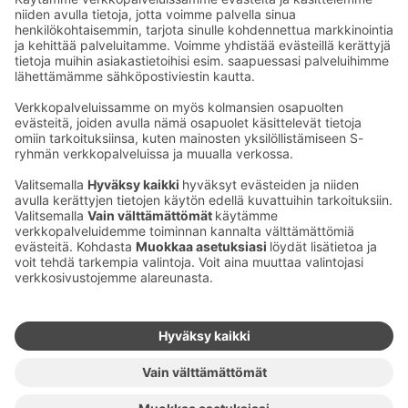
huoneen.
Ota yhteyttä
Sokos Hotels uutiskirje
Hotellien yhteystiedot
Tilaa uutiskirje
Asiakaspalvelun yhteystiedot
›
Saat Sokos Hotellien uusimmat
Palaute
edut ja uutiset sähköpostiisi
kuukausittain.
Anna palautetta
Palkinnot ja sertifikaatit
Sokos Hotels somessa
Sokos
Sokos
Sokos Hotels
Sokos Hotels
Hotels
Hotels
Facebookissa
Instagramissa
Youtubessa
Linkedinissä
Saavutettavuusselosteet
Varausehdot
Käyttöehdot
Tietosuoja
Evästehallinta