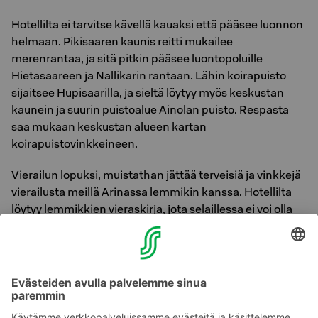
Hotellilta ei tarvitse kävellä kauaksi että pääsee luonnon
helmaan. Pikisaaren kaunis reitti mukailee
merenrantaa, ja sitä pitkin pääsee luontopoluille
Hietasaareen ja Nallikarin rantaan. Lähin koirapuisto
sijaitsee Hupisaarilla, ja sieltä löytyy myös keskustan
kaunein ja suurin puistoalue Ainolan puisto. Respasta
saa mukaan keskustan alueen kartan
koirapuistovinkkeineen.
Vierailun lopuksi, muistathan jättää terveisiä ja vinkkejä
vierailusta meillä Arinassa lemmikin kanssa. Hotellilta
löytyy lemmikkien vieraskirja, jota selaillessa ei voi olla
hymyilemättä. Mieluusti myös postaamme kuvia
lemmikkitouhuista hotellin someen, mikäli lupa
saadaan.
Ilmoitathan lemmikin tulosta jo varausvaiheessa
ennakkoon, niin saamme varattua teille sopivan