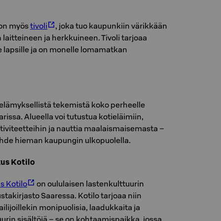
 on myös
tivoli
, joka tuo kaupunkiin värikkään
aitteineen ja herkkuineen. Tivoli tarjoaa
e lapsille ja on monelle lomamatkan
 elämyksellistä tekemistä koko perheelle
rissa. Alueella voi tutustua kotieläimiin,
aktiviteetteihin ja nauttia maalaismaisemasta –
hde hieman kaupungin ulkopuolella.
us Kotilo
s Kotilo
on oululaisen lastenkulttuurin
takirjasto Saaressa. Kotilo tarjoaa niin
ailijoillekin monipuolisia, laadukkaita ja
uurin sisältöjä – se on kohtaamispaikka, jossa