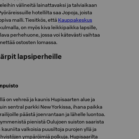
peleihin välineitä lainattavaksi ja talviaikaan
Pyöräreissuille hotellilta saa Jopoja, joista
opiva malli. Tiesitkös, että
Kauppakeskus
kulmalla, on myös kiva leikkipaikka lapsille,
ilava perhehuone, jossa voi kätevästi vaihtaa
imettää ostosten lomassa.
ärpit lapsiperheille
anpuisto
lä on vehreä ja kaunis Hupisaarten alue ja
uin sentral parkki New Yorkissa, ihana paikka
railijoille päästä joenrantaan ja lähelle luontoa.
ymmenistä pienistä Oulujoen suiston saarista
n kauniita valkoisia puusiltoja purojen yllä ja
ehvistöjen ympäröimiä polkuja. Hupisaarilta