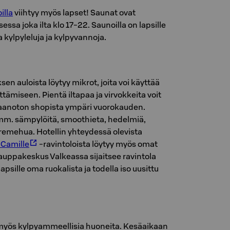
illa
viihtyy myös lapset! Saunat ovat
ssa joka ilta klo 17-22. Saunoilla on lapsille
a kylpyleluja ja kylpyvannoja.
ksen auloista löytyy mikrot, joita voi käyttää
tämiseen. Pientä iltapaa ja virvokkeita voit
taanoton shopista ympäri vuorokauden.
mm. sämpylöitä, smoothieta, hedelmiä,
remehua. Hotellin yhteydessä olevista
 Camille
-ravintoloista löytyy myös omat
 Kauppakeskus Valkeassa sijaitsee ravintola
 lapsille oma ruokalista ja todella iso uusittu
myös kylpyammeellisia huoneita. Kesäaikaan