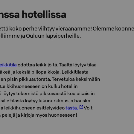
nssa hotellissa
, että koko perhe viihtyy vieraanamme! Olemme koonne
lliimme ja Ouluun lapsiperheille.
leikkitila
odottaa leikkijöitä. Täältä löytyy tilaa
eä ja keksiä piilopaikkoja. Leikkitilasta
n pisin pikkuautorata. Tervetuloa keksimään
 Leikkihuoneeseen on kulku hotellin
tä löytyy tekemistä pikkuväestä kouluikäisiin
sille tilasta löytyy lukunurkkaus ja hauska
aa leikkihuoneen esittelyvideo
tästä.
Voit
 pelejä ja kirjoja myös huoneeseen!