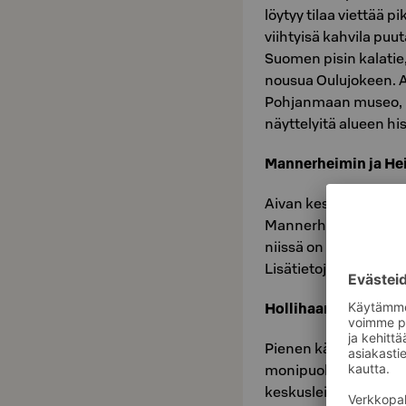
löytyy tilaa viettää pi
viihtyisä kahvila pu
Suomen pisin kalatie
nousua Oulujokeen. A
Pohjanmaan museo, mi
näyttelyitä alueen his
Mannerheimin ja Hei
Aivan keskustassa sija
Mannerheimin puisto j
niissä on monipuolisest
Lisätietoja ja tarkem
Hollihaan keskusleik
Pienen kävelymatkan 
monipuolinen puistoa
keskusleikkipuisto, u