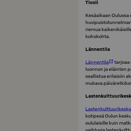
Tivoli
Kesäaikaan Oulussa
huvipuistotunnelman l
riemua kaikenikäisill
kohokohta.
Lännentila
Lännentila
tarjoaa
luonnon ja eläinten pa
osallistua erilaisiin 
mukava päiväretkiko
Lastenkulttuurikesk
Lastenkulttuurikesku
kotipesä Oulun keskus
oululaisille kuin matk
vaihtuvia lastenkultt