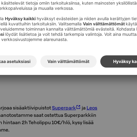
ti- sekä parkourpuisto. Puistoalue päättyy
amaan.
o
duttaa maksuton liikennepuisto, jossa pääsee
nnesääntöjä hauskalla tavalla polkuautoilla.
 oikean liikenteen kaltainen pienoiskaupunki
ien ja risteysten kanssa – täydellinen paikka
an aikaan.
rjoaa sisäaktiivipuistot
Superpark
ja
Leos
aanotostamme saat ostettua Superparkkiin
n hintaan 2h Teholippu 10€/hlö, kysy lisää
mme.