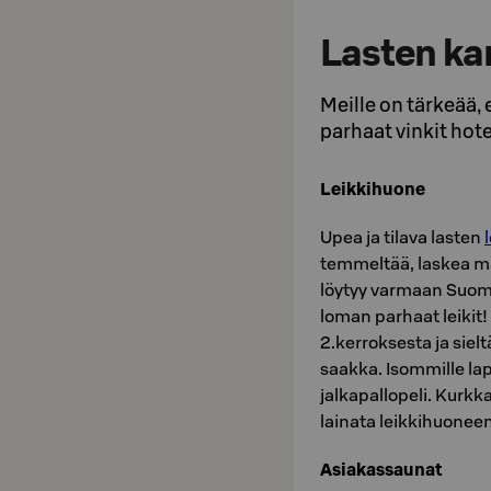
Lasten ka
Meille on tärkeää
parhaat vinkit hote
Leikkihuone
Upea ja tilava lasten
temmeltää, laskea mäk
löytyy varmaan Suome
loman parhaat leikit!
2.kerroksesta ja siel
saakka. Isommille lap
jalkapallopeli. Kurkk
lainata leikkihuoneen
Asiakassaunat