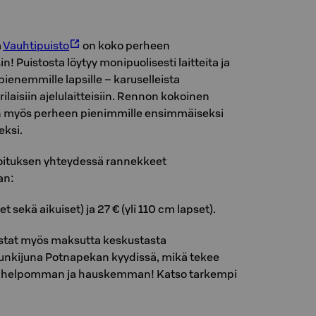
a
Vauhtipuisto
on koko perheen
! Puistosta löytyy monipuolisesti laitteita ja
pienemmille lapsille – karuselleista
ilaisiin ajelulaitteisiin. Rennon kokoinen
in myös perheen pienimmille ensimmäiseksi
ksi.
joituksen yhteydessä rannekkeet
an:
et sekä aikuiset) ja 27 € (yli 110 cm lapset).
tat myös maksutta keskustasta
unkijuna Potnapekan kyydissä, mikä tekee
kin helpomman ja hauskemman! Katso tarkempi