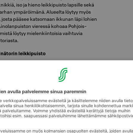
knikkiä, iso ja hieno leikkipuisto lapsille sekä
utarhan ympäröimänä. Alueelta löytyy myös
, josta pääsee katsomaan ikkunan läpi lohien
inolanpuiston vieressä kohoaa Pohjois-
stä löytyy mielenkiintoisia vaihtuvia
toriasta.
nätorin leikkipuisto
itsee kaksi kivaa leikkipuistoa lapsille,
a Heinätorin puisto. Puistot ovat aidattuja ja
i leikkivälineitä eri ikäisille lapsille.
mat sijainnit löydät
täältä
.
kipuisto ja lasten ilmainen liikennepuisto
päästä Kuusiluodosta, löytyy hieno ja
lue koko perheelle. Alueella on
lkokuntoilupuisto, kesäisin auki oleva