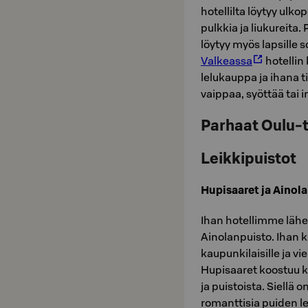
hotellilta löytyy ulko
pulkkia ja liukureita. 
löytyy myös lapsille s
Valkeassa
hotellin 
lelukauppa ja ihana t
vaippaa, syöttää tai 
Parhaat Oulu-t
Leikkipuistot
Hupisaaret ja Ainol
Ihan hotellimme lähel
Ainolanpuisto. Ihan k
kaupunkilaisille ja vie
Hupisaaret koostuu k
ja puistoista. Siellä o
romanttisia puiden l