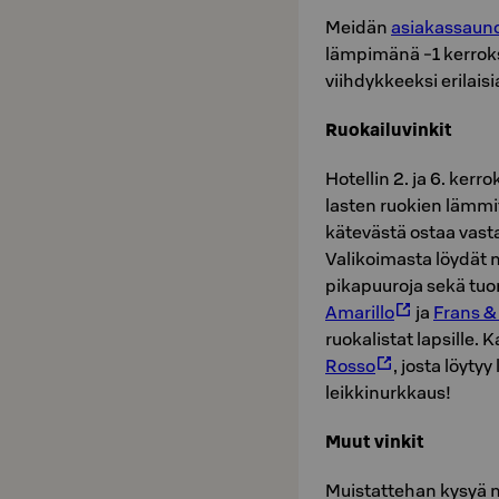
Meidän
asiakassauno
lämpimänä -1 kerrokse
viihdykkeeksi erilaisi
Ruokailuvinkit
Hotellin 2. ja 6. kerro
lasten ruokien lämmit
kätevästä ostaa vas
Valikoimasta löydät 
pikapuuroja sekä tuo
Amarillo
ja
Frans &
ruokalistat lapsille.
Rosso
, josta löytyy
leikkinurkkaus!
Muut vinkit
Muistattehan kysyä 