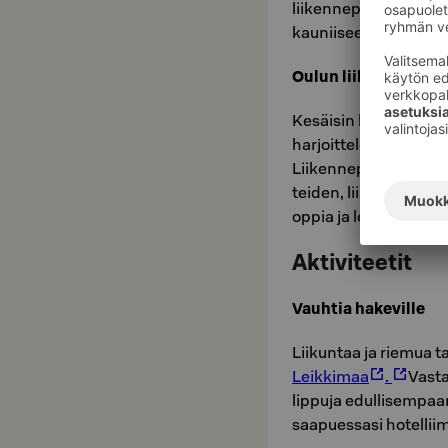
liikennepuisto, skeit
kauniiseen venesat
Oulun liikennepuist
Kesäisin lapsia ilah
harjoittelemaan liike
Liikennepuistossa on
teiden, liikennemerkk
oppia ja leikkiä sama
Aktiviteetit
Vauhtia hakeville
Liikuntaa ja riemua ta
Leikkimaa
.
Vast
lippuja edullisempaa
saapuessasi hotellii