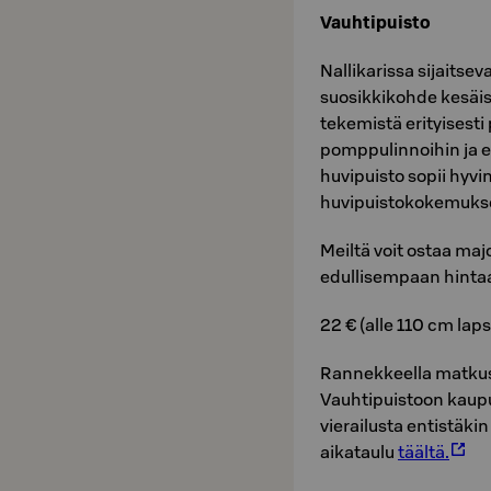
Vauhtipuisto
Nallikarissa sijaitsev
suosikkikohde kesäisin
tekemistä erityisesti 
pomppulinnoihin ja er
huvipuisto sopii hyv
huvipuistokokemukse
Meiltä voit ostaa ma
edullisempaan hinta
22 € (alle 110 cm laps
Rannekkeella matkus
Vauhtipuistoon kaup
vierailusta entistä
aikataulu
täältä.