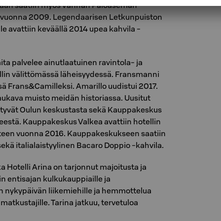
ään saatiin myös Vanhan Paloaseman
eli vuonna 2009. Legendaarisen Letkunpuiston
alle avattiin keväällä 2014 upea kahvila -
ta palvelee ainutlaatuinen ravintola- ja
lin välittömässä läheisyydessä. Fransmanni
 Frans&Camilleksi. Amarillo uudistui 2017.
mukava muisto meidän historiassa. Uusitut
öytyvät Oulun keskustasta sekä Kauppakeskus
estä. Kauppakeskus Valkea avattiin hotellin
yteen vuonna 2016. Kauppakeskukseen saatiin
ekä italialaistyylinen Bacaro Doppio -kahvila.
Hotelli Arina on tarjonnut majoitusta ja
in entisajan kulkukauppiaille ja
in nykypäivän liikemiehille ja hemmottelua
matkustajille. Tarina jatkuu, tervetuloa