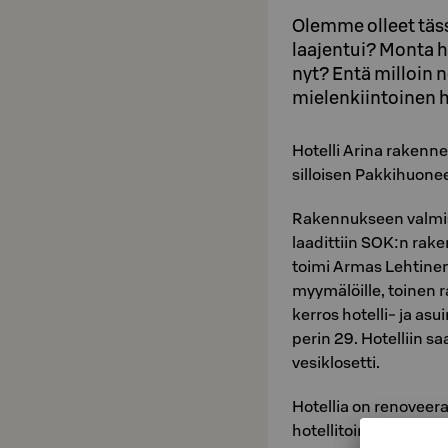
Olemme olleet tässä
laajentui? Monta h
nyt? Entä milloin 
mielenkiintoinen hi
Hotelli Arina raken
silloisen Pakkihuone
Rakennukseen valmistu
laadittiin SOK:n rak
toimi Armas Lehtinen
myymälöille, toinen ra
kerros hotelli- ja asu
perin 29. Hotelliin s
vesiklosetti.
Hotellia on renovee
hotellitoimintaa laa