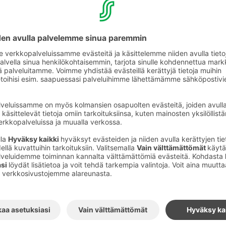
otelliin tehtiin mm. asiakassaunat. Vuoden
huoneiden sisustus uudistettiin ja ne saivat
ös sängyt vaihdettiin, sillä vanhat olivat
 ja vieraita ilahduttamaan huoneisiin hankittiin
 Radiot tulivat tällöin hotellihuoneisiin ja
a myöhemmin. Hotellihuoneiden lukumäärä oli
enkilökunnan sosiaalitilat uudistettiin.
ntansseja pidettiin aina vuoteen 2001 saakka,
 yksi aikakausi Sokos Hotel Arinan historiassa.
an remontin jälkeen jäljelle jäi nimi Sokos
jelukohteena säilytetty funkistyylinen julkisivu
a Isokadun kulmauksessa. Täysin uudistettu
0.2003 juhlavin menoin. Uudessa hotellissa on
uonetta, joista voi valita sopivimman matkan
Myös ravintolatarjonta kasvoi, kun hotellin
osson lisäksi Fransmanni ja Amarillo. Vuonna
iin rakennettiin 15 kokoustilaa, ja samalla
oi espanjalaishenkisellä ravintola Torerolla.