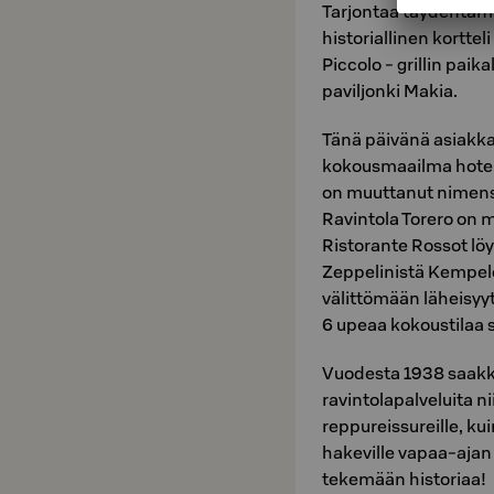
Tarjontaa täydentäm
historiallinen kortt
Piccolo - grillin paik
paviljonki Makia.
Tänä päivänä asiakkai
kokousmaailma hotel
on muuttanut nimensä
Ravintola Torero on 
Ristorante Rossot l
Zeppelinistä Kempele
välittömään läheisy
6 upeaa kokoustilaa s
Vuodesta 1938 saakka 
ravintolapalveluita ni
reppureissureille, ku
hakeville vapaa-ajan 
tekemään historiaa!