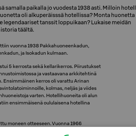
 samalla paikalla jo vuodesta 1938 asti. Milloin hotell
uonetta oli alkuperäisssä hotellissa? Monta huonetta 
ne legendaariset tanssit loppuikaan? Lukaise meidän
storia täältä.
nettiin vuonna 1938 Pakkahuoneenkadun,
enkadun, ja Isokadun kulmaan.
i 5 kerrosta sekä kellarikerros. Piirustukset
ennustoimistossa ja vastaavana arkkitehtinä
. Ensimmäinen kerros oli varattu Arinan
vintolatoiminnoille, kolmas, neljäs ja viides
inhuoneistoja varten. Hotellihuoneita oli alun
aatiin ensimmäisenä oululaisena hotellina
rattu moneen otteeseen. Vuonna 1966
jennettiin muuttamalla osa asuinhuoneistoista