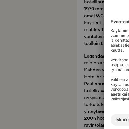
hotellihuoneiksi ja h
1979 remontin aikana 
omat WC – tilansa. My
käyneet liian lyhyiksi
muhkeat laiskanlinnat.
väritelevisiot vuott
tuolloin 64. Samalla h
Legendaarisia naiste
mihin samalla päättyi
Kahden vuoden mittav
Hotel Arina, sekä suo
Pakkahuoneenkadun j
hotelli avattiin 31.1
nykyisin 260 hotellih
tarkoituksen mukaan. 
yhteyteen avattiin R
2004 hotellin korttel
ravintolamaailma kasv