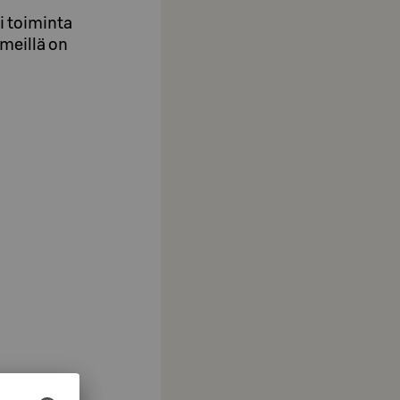
i toiminta
meillä on