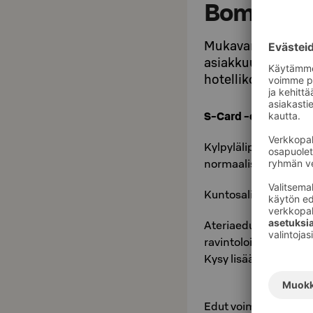
Bomba
Mukavammat työmat
asiakkuuteesi sisä
hotellikohtaisia et
S-Card -edut Bomba
Kylpylälippu S-Cardill
normaalisti 17 €).
Kuntosali on kaikkie
Ateriaedulla maksett
ravintoloista, Buolu
Kysy lisää tarjoilijalta
Edut voimassa toistai