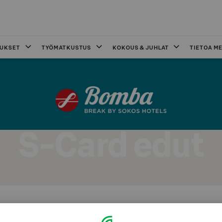
OUKSET
TYÖMATKUSTUS
KOKOUS & JUHLAT
TIETOA ME
S-Card edut
ut: Break Sokos Hotel