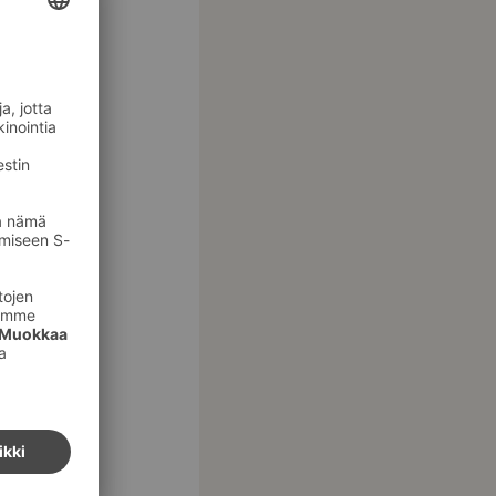
ta-
onia