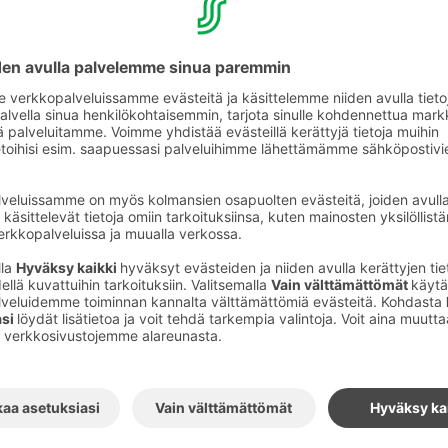
kat hotellikohtaisia etuja hyödyntäen! S-Card-kan
ltyvien perusetujen lisäksi tarjoamme sinulle myös m
uja. Tulgua terveh!
lla
a vain 12 € (hinta majoittuville hotellivieraille
n vieraidemme käytettävissä veloituksetta.
avat S-Card annokset löytyvät hotellin
 Café & Ristorantesta sekä Frans & Emmasta.
.
seksi. Edut saat käyttöösi, kun majoitut S-