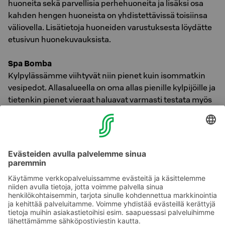
huoneita sekä parvellisia perhehuoneita ja lisäksi osa
kahden hengen huoneista on yhdistettävissä toisiinsa
väliovella. Lisätietoja huoneiden varustuksesta löydätte
etusivun huonekuvauksista.
Spa Bomba
Kylpylässämme viihtyvät niin pienet kuin isommatkin
vesipedot. Allasalueella on oma allas pienille kylpijöille ja
tietenkin pienet vieraat haluavat varmasti testata myös
muut altaat. Allasalueella on lainattavissa
selkäkellukkeita ja kelluvia leluja. Pukuhuoneista löytyy
vaipanvaihtopiste sekä bumbo-tuolit helpottamaan
pienten vesipetojen kylpylävierailua.
Onni Orava
Onni Orava vierailee satunnaisesti leikkihuoneessa ja
alueen tapahtumissa. Kysy lisää vastaanotosta!