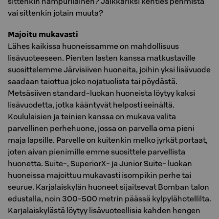
sittenkin hampurilainen? Jälkkäriksi kenties pehmistä
vai sittenkin jotain muuta?
Majoitu mukavasti
Lähes kaikissa huoneissamme on mahdollisuus
lisävuoteeseen. Pienten lasten kanssa matkustaville
suosittelemme Järvisiiven huoneita, joihin yksi lisävuode
saadaan taiottua joko nojatuolista tai pöydästä.
Metsäsiiven standard-luokan huoneista löytyy kaksi
lisävuodetta, jotka kääntyvät helposti seinältä.
Koululaisien ja teinien kanssa on mukava valita
parvellinen perhehuone, jossa on parvella oma pieni
maja lapsille. Parvelle on kuitenkin melko jyrkät portaat,
joten aivan pienimille emme suosittele parvellista
huonetta. Suite-, SuperiorX- ja Junior Suite- luokan
huoneissa majoittuu mukavasti isompikin perhe tai
seurue. Karjalaiskylän huoneet sijaitsevat Bomban talon
edustalla, noin 300-500 metrin päässä kylpylähotellilta.
Karjalaiskylästä löytyy lisävuoteellisia kahden hengen