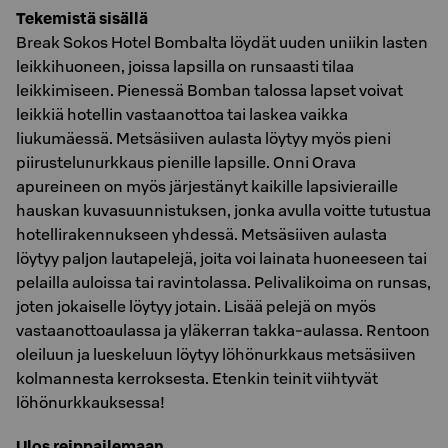
Tekemistä sisällä
Break Sokos Hotel Bombalta löydät uuden uniikin lasten
leikkihuoneen, joissa lapsilla on runsaasti tilaa
leikkimiseen. Pienessä Bomban talossa lapset voivat
leikkiä hotellin vastaanottoa tai laskea vaikka
liukumäessä. Metsäsiiven aulasta löytyy myös pieni
piirustelunurkkaus pienille lapsille. Onni Orava
apureineen on myös järjestänyt kaikille lapsivieraille
hauskan kuvasuunnistuksen, jonka avulla voitte tutustua
hotellirakennukseen yhdessä. Metsäsiiven aulasta
löytyy paljon lautapelejä, joita voi lainata huoneeseen tai
pelailla auloissa tai ravintolassa. Pelivalikoima on runsas,
joten jokaiselle löytyy jotain. Lisää pelejä on myös
vastaanottoaulassa ja yläkerran takka-aulassa. Rentoon
oleiluun ja lueskeluun löytyy löhönurkkaus metsäsiiven
kolmannesta kerroksesta. Etenkin teinit viihtyvät
löhönurkkauksessa!
Ulos reippailemaan