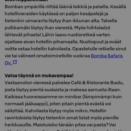
Bomban ympärillä riittää lääniä leikkiä ja pelailla. Kesällä
hotellivieraiden käytössä on paljon kesäpelejä ja
tietenkin uimaranta löytyy ihan ikkunan alta. Talvella
pulkkamäki löytyy ihan vierestä. Myös hiihtoladut
lähtevät pihasta! Lähin laavu nuotioretkeä varten
sijaitsee aivan hotellin pihamaalla. Nuotiopuut ja eväät
voitte ostaa hotellin kahvilasta. Opastetulle retkelle sinut
vie tai välineet omatoimiretkille vuokraa
Bomba Safaris
Oy.
Vatsa täynnä on mukavampaa!
Vastaanoton vieressä palvelee Café & Ristorante Buolu,
josta löytyy pientä suolaista ja makeaa aamusta iltaan.
Kaikissa huoneissamme on minibar (lämpimämpi kuin
normaali jääkaappi), joten jotain pientä evästä voi
säilyttää. Kahvilasta löytyy myös mikro. Hotellin
ravintoloista löytyy tietenkin omat listat myös pienille
herkkusuille. Maistuisiko tänään pitsa vai pasta? Vai