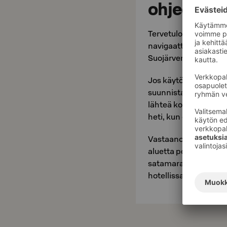
ohjeet
Tervetuloa Bomballe! 
navigaattorin osoitte
Suojärvenkatu 1).
Jos käytössäsi ei ole
suunnista ensin Nur
lähteä kohti Lieksaa
heti, kun olet keskust
Vastaanotto on kylpy
aluetta poistutaan li
satamarantaa. Myös 
hotellissa.