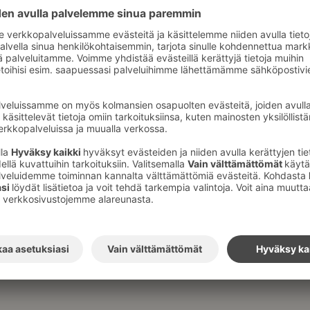
Meille löydät helpoiten, kun laitat
eksi Tuulentie 10 (Bomban talolle osoite on
 navigaattoria tai muuta karttasovellusta,
mekseen. Nurmeksen keskustasta sinun tulee
. Bomba-opastetaulut opastavat sinut perille
an ohittanut ja kuljet Lieksaan päin.
lähotellissa (Tuulentie 10) eli ennen Bomban
ikenneympyrästä toisesta liittymästä kohti
karjalaiskylän huoneiden vastaanotto on