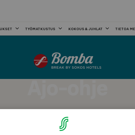
OUKSET
TYÖMATKUSTUS
KOKOUS & JUHLAT
TIETOA ME
Ajo-ohje
os Hotel Bomban ajo-