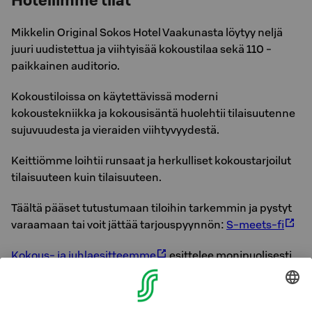
Hotellimme tilat
Mikkelin Original Sokos Hotel Vaakunasta löytyy neljä
juuri uudistettua ja viihtyisää kokoustilaa sekä 110 -
paikkainen auditorio.
Kokoustiloissa on käytettävissä moderni
kokoustekniikka ja kokousisäntä huolehtii tilaisuutenne
sujuvuudesta ja vieraiden viihtyvyydestä.
Keittiömme loihtii runsaat ja herkulliset kokoustarjoilut
tilaisuuteen kuin tilaisuuteen.
Täältä pääset tutustumaan tiloihin tarkemmin ja pystyt
varaamaan tai voit jättää tarjouspyynnön:
S-meets-fi
Kokous- ja juhlaesitteemme
esittelee monipuolisesti
tilavaihtoehdot Mikkelissä, Savonlinnassa ja
Pieksämäellä. Kannattaa tutustua!