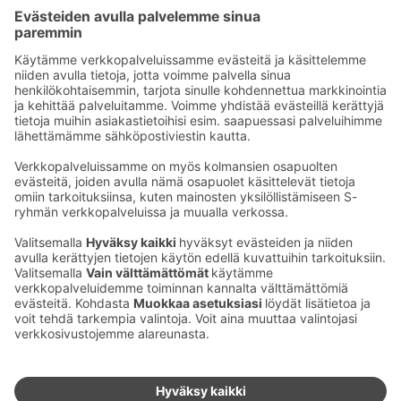
Myyntipalvelumme auttaa varauksissa ma–pe klo 8–16.
Puh: +358 10 764 2000 (pvm/mpm)
Email: sales.suur-savo@sok.fi
Ota yhteyttä
Sokos Hotels uutiskirje
Hotellien yhteystiedot
Tilaa uutiskirje
Asiakaspalvelun yhteystiedot
›
Saat Sokos Hotellien uusimmat
Palaute
edut ja uutiset sähköpostiisi
kuukausittain.
Anna palautetta
Palkinnot ja sertifikaatit
Sokos Hotels somessa
Sokos
Sokos
Sokos Hotels
Sokos Hotels
Hotels
Hotels
Facebookissa
Instagramissa
Youtubessa
Linkedinissä