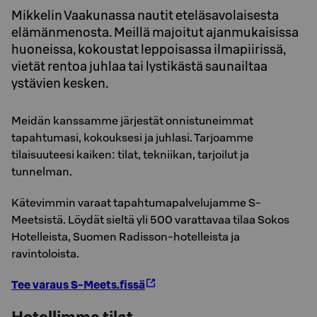
Mikkelin Vaakunassa nautit eteläsavolaisesta
elämänmenosta. Meillä majoitut ajanmukaisissa
huoneissa, kokoustat leppoisassa ilmapiirissä,
vietät rentoa juhlaa tai lystikästä saunailtaa
ystävien kesken.
Meidän kanssamme järjestät onnistuneimmat
tapahtumasi, kokouksesi ja juhlasi. Tarjoamme
tilaisuuteesi kaiken: tilat, tekniikan, tarjoilut ja
tunnelman.
Kätevimmin varaat tapahtumapalvelujamme S-
Meetsistä. Löydät sieltä yli 500 varattavaa tilaa Sokos
Hotelleista, Suomen Radisson-hotelleista ja
ravintoloista.
Tee varaus S-Meets.fissä