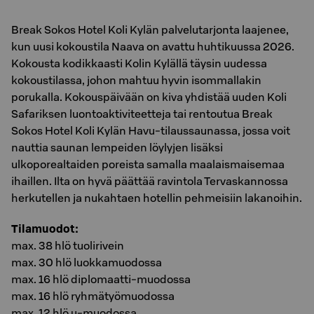
Break Sokos Hotel Koli Kylän palvelutarjonta laajenee,
kun uusi kokoustila Naava on avattu huhtikuussa 2026.
Kokousta kodikkaasti Kolin Kylällä täysin uudessa
kokoustilassa, johon mahtuu hyvin isommallakin
porukalla. Kokouspäivään on kiva yhdistää uuden Koli
Safariksen luontoaktiviteetteja tai rentoutua Break
Sokos Hotel Koli Kylän Havu-tilaussaunassa, jossa voit
nauttia saunan lempeiden löylyjen lisäksi
ulkoporealtaiden poreista samalla maalaismaisemaa
ihaillen. Ilta on hyvä päättää ravintola Tervaskannossa
herkutellen ja nukahtaen hotellin pehmeisiin lakanoihin.
Tilamuodot:
max. 38 hlö tuolirivein
max. 30 hlö luokkamuodossa
max. 16 hlö diplomaatti-muodossa
max. 16 hlö ryhmätyömuodossa
max. 12 hlö u-muodossa