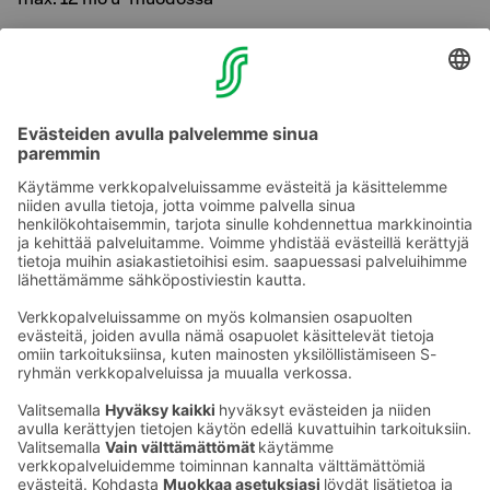
Tila sopii hyvin myös isommille ryhmille
cocktailtilaisuuksiin!
Tiedustelut ja varaukset myyntipalvelustamme
:
sales.karelia@sokoshotels.fi | 020 1234 660 tai
kätevästi netistä
S-Meets -palvelusta.
Tervetuloa kokoustamaan Koli Kylälle!
Ota yhteyttä
Sokos Hotels uutiskirje
Hotellien yhteystiedot
Tilaa uutiskirje
Asiakaspalvelun yhteystiedot
›
Saat Sokos Hotellien uusimmat
Palaute
edut ja uutiset sähköpostiisi
kuukausittain.
Anna palautetta
Palkinnot ja sertifikaatit
Sokos Hotels somessa
Sokos
Sokos