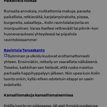
Paikallista ruokaa
Runsaita annoksia, mutkattomia makuja, parasta
paikallista, retkieväitä, karjalanpiirakoita, pizzaa,
burgereita, salaatteja… Kolin ravintolatarjonta on
monipuolinen. Varaa itsellesi retkieväät tai piknik-kori
huonevarauksesi yhteydessä tai piipahda
ravintoloissamme!
Ravintola Tervaskanto
Syöminen ja ulkoilu kuuluvat erottamattomasti
yhteen. Ensinnäkin, retkeily on vaarallista nälkäisenä.
Toiseksi, kaikkihan sen tietävät, että ruoka maistuu
parhaalle happihyppelyyn jälkeen. Niin upea kuin Kolin
luonto onkin, kyllä retken odotetuin etappi on usein
eväshetki.
Kansallismakuja kansallismaisemissa
Kolilla luonto on pääosassa. Iät ajat ihmisiä puoleensa