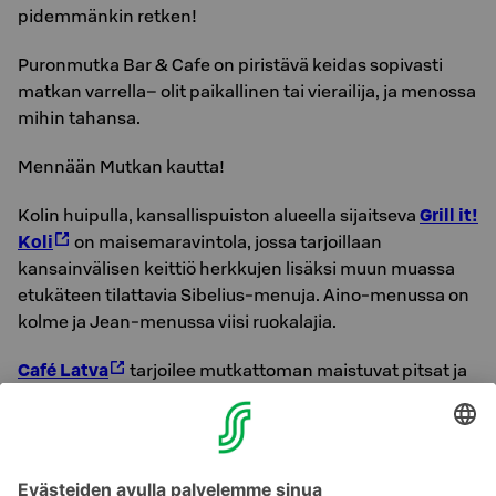
pidemmänkin retken!
Puronmutka Bar & Cafe on piristävä keidas sopivasti
matkan varrella– olit paikallinen tai vierailija, ja menossa
mihin tahansa.
Mennään Mutkan kautta!
Kolin huipulla, kansallispuiston alueella sijaitseva
Grill it!
Koli
on maisemaravintola, jossa tarjoillaan
kansainvälisen keittiö herkkujen lisäksi muun muassa
etukäteen tilattavia Sibelius-menuja. Aino-menussa on
kolme ja Jean-menussa viisi ruokalajia.
Café Latva
tarjoilee mutkattoman maistuvat pitsat ja
kahviotuotteet, retkieväitä unohtamatta!
Ski Bistro Rinnetupa
palvelee aina Ukko-Kolin
rinteiden ollessa auki sekä kesäkaudella. Rinnetupa on