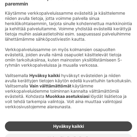
letkeän rento ravintola, jossa on hyvä pysähtyä
nauttimaan keittiömme ja kahvilamme antimista,
napata eväät mukaan luontoon tai tulla istumaan iltaa
kesän grilli-iltojen ajaksi.
Ota yhteyttä
Sokos Hotels uutiskirje
Hotellien yhteystiedot
Tilaa uutiskirje
Asiakaspalvelun yhteystiedot
›
Saat Sokos Hotellien uusimmat
Palaute
edut ja uutiset sähköpostiisi
kuukausittain.
Anna palautetta
Palkinnot ja sertifikaatit
Sokos Hotels somessa
Sokos
Sokos
Sokos Hotels
Sokos Hotels
Hotels
Hotels
Facebookissa
Instagramissa
Youtubessa
Linkedinissä