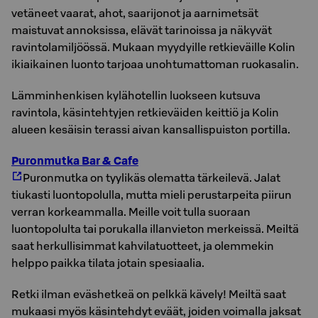
vetäneet vaarat, ahot, saarijonot ja aarnimetsät
maistuvat annoksissa, elävät tarinoissa ja näkyvät
ravintolamiljöössä. Mukaan myydyille retkieväille Kolin
ikiaikainen luonto tarjoaa unohtumattoman ruokasalin.
Lämminhenkisen kylähotellin luokseen kutsuva
ravintola, käsintehtyjen retkieväiden keittiö ja Kolin
alueen kesäisin terassi aivan kansallispuiston portilla.
Puronmutka Bar & Cafe
Puronmutka on tyylikäs olematta tärkeilevä. Jalat
tiukasti luontopolulla, mutta mieli perustarpeita piirun
verran korkeammalla. Meille voit tulla suoraan
luontopolulta tai porukalla illanvieton merkeissä. Meiltä
saat herkullisimmat kahvilatuotteet, ja olemmekin
helppo paikka tilata jotain spesiaalia.
Retki ilman eväshetkeä on pelkkä kävely! Meiltä saat
mukaasi myös käsintehdyt eväät, joiden voimalla jaksat