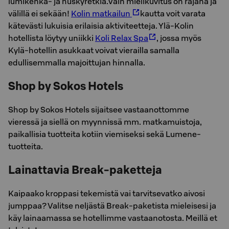
lumikenkä- ja huskyretkiä.Vain mielikuvitus on rajana ja
välillä ei sekään!
Kolin matkailun
kautta voit varata
kätevästi lukuisia erilaisia aktiviteetteja. Ylä-Kolin
hotellista löytyy uniikki
Koli Relax Spa
, jossa myös
Kylä-hotellin asukkaat voivat vierailla samalla
edullisemmalla majoittujan hinnalla.
Shop by Sokos Hotels
Shop by Sokos Hotels sijaitsee vastaanottomme
vieressä ja siellä on myynnissä mm. matkamuistoja,
paikallisia tuotteita kotiin viemiseksi sekä Lumene-
tuotteita.
Lainattavia Break-paketteja
Kaipaako kroppasi tekemistä vai tarvitsevatko aivosi
jumppaa? Valitse neljästä Break-paketista mieleisesi ja
käy lainaamassa se hotellimme vastaanotosta. Meillä et