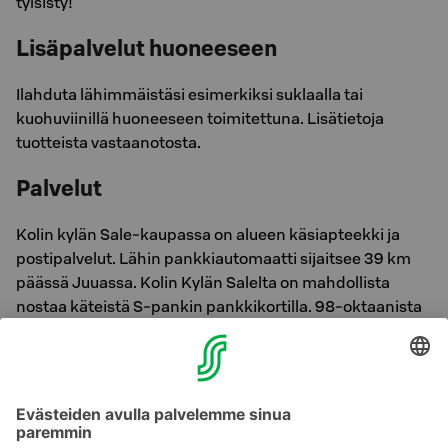
tylsisty!
Lisäpalvelut huoneeseen
Ilahduta lähimmäistäsi esimerkiksi suklaalla tai
kuohuviinillä huoneeseen toimitettuna. Lisätietoja
tuotteista vastaanotosta.
Palvelut
Kolin kylän Sale-kaupassa on alueen käsiapteekki ja
postipalvelut. Lähin pankkiautomaatti sijaitsee 39 km
päässä Juuassa. Kolin Kylän Salelta on mahdollista
nostaa käteistä S-pankin pankkikortilla. 98-oktaanista
polttoainetta ja dieseliä saa ABC-automaatista Kolin
kylältä.
Lähin Alko sijaitsee Juuassa, 39 km päässä hotellilta.
Talvella pääset jäätietä myös Lieksan keskustaan, jossa
on vireä kaupunkikeskus palveluineen – kesällä