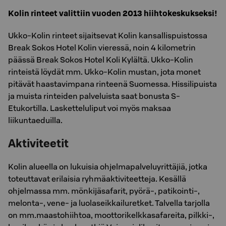
Kolin rinteet valittiin vuoden 2013 hiihtokeskukseksi!
Ukko-Kolin rinteet sijaitsevat Kolin kansallispuistossa
Break Sokos Hotel Kolin vieressä, noin 4 kilometrin
päässä Break Sokos Hotel Koli Kylältä. Ukko-Kolin
rinteistä löydät mm. Ukko-Kolin mustan, jota monet
pitävät haastavimpana rinteenä Suomessa. Hissilipuista
ja muista rinteiden palveluista saat bonusta S-
Etukortilla. Lasketteluliput voi myös maksaa
liikuntaeduilla.
Aktiviteetit
Kolin alueella on lukuisia ohjelmapalveluyrittäjiä, jotka
toteuttavat erilaisia ryhmäaktiviteetteja. Kesällä
ohjelmassa mm. mönkijäsafarit, pyörä-, patikointi-,
melonta-, vene- ja luolaseikkailuretket. Talvella tarjolla
on mm.maastohiihtoa, moottorikelkkasafareita, pilkki-,