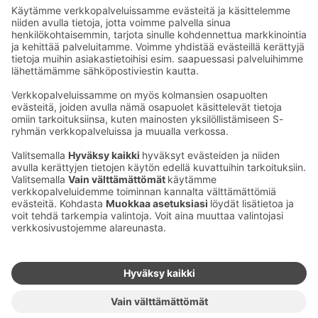
Lieksaan pääset kiertotietä Pielisen ympäri. Joensuuhun
on matkaa 75 km.
Ota yhteyttä
Sokos Hotels uutiskirje
Hotellien yhteystiedot
Tilaa uutiskirje
Asiakaspalvelun yhteystiedot
›
Saat Sokos Hotellien uusimmat
Palaute
edut ja uutiset sähköpostiisi
kuukausittain.
Anna palautetta
Palkinnot ja sertifikaatit
Sokos Hotels somessa
Sokos
Sokos
Sokos Hotels
Sokos Hotels
Hotels
Hotels
Facebookissa
Instagramissa
Youtubessa
Linkedinissä
Saavutettavuusselosteet
Varausehdot
Käyttöehdot
Tietosuoja
Evästehallinta