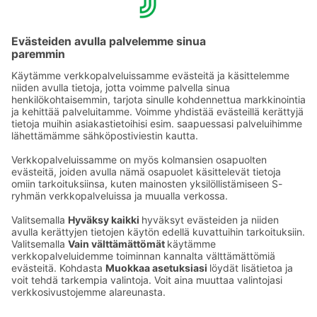
joka tekee reissaamisesta entistä mutkattomampaa.
Ilmoitathan hotellivarauksen yhteydessä, että mukanasi
matkustaa koira. Koirien lisäksi myös muut
lemmikkieläimet ovat lämpimästi tervetulleita Sokos
Hotelleihin.
Ota yhteyttä
Sokos Hotels uutiskirje
Hotellien yhteystiedot
Tilaa uutiskirje
Asiakaspalvelun yhteystiedot
›
Saat Sokos Hotellien uusimmat
Palaute
edut ja uutiset sähköpostiisi
kuukausittain.
Anna palautetta
Palkinnot ja sertifikaatit
Sokos Hotels somessa
Sokos
Sokos
Sokos Hotels
Sokos Hotels
Hotels
Hotels
Facebookissa
Instagramissa
Youtubessa
Linkedinissä