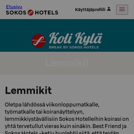
Etusivu
Käyttäjäprofiili
Lemmikit
Lemmikit
Oletpa lähdössä viikonloppumatkalle,
työmatkalle tai koiranäyttelyyn,
lemmikkiystävällisiin Sokos Hotelleihin koirasi on
yhtä tervetullut vieras kuin sinäkin. Best Friend ja
Sokos Hotels -ketju huolehtii siitä, että teidän