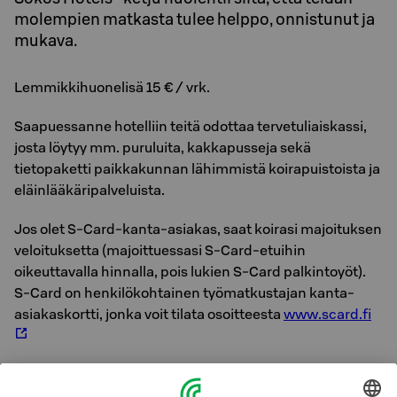
molempien matkasta tulee helppo, onnistunut ja
mukava.
Lemmikkihuonelisä 15 € / vrk.
Saapuessanne hotelliin teitä odottaa tervetuliaiskassi,
josta löytyy mm. puruluita, kakkapusseja sekä
tietopaketti paikkakunnan lähimmistä koirapuistoista ja
eläinlääkäripalveluista.
Jos olet S-Card-kanta-asiakas, saat koirasi majoituksen
veloituksetta (majoittuessasi S-Card-etuihin
oikeuttavalla hinnalla, pois lukien S-Card palkintoyöt).
S-Card on henkilökohtainen työmatkustajan kanta-
asiakaskortti, jonka voit tilata osoitteesta
www.scard.fi
Sokos Hotels -ketju ja Best Friend ovat luoneet koiran
kanssa matkustaville mukavat olosuhteet ja ilmapiirin,