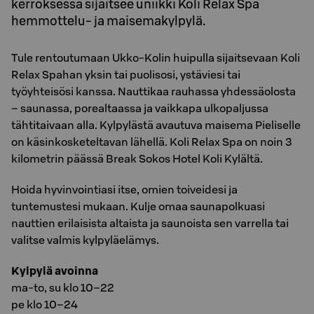
kerroksessa sijaitsee uniikki Koli Relax Spa
hemmottelu- ja maisemakylpylä.
Tule rentoutumaan Ukko-Kolin huipulla sijaitsevaan Koli
Relax Spahan yksin tai puolisosi, ystäviesi tai
työyhteisösi kanssa. Nauttikaa rauhassa yhdessäolosta
– saunassa, porealtaassa ja vaikkapa ulkopaljussa
tähtitaivaan alla. Kylpylästä avautuva maisema Pieliselle
on käsinkosketeltavan lähellä. Koli Relax Spa on noin 3
kilometrin päässä Break Sokos Hotel Koli Kylältä.
Hoida hyvinvointiasi itse, omien toiveidesi ja
tuntemustesi mukaan. Kulje omaa saunapolkuasi
nauttien erilaisista altaista ja saunoista sen varrella tai
valitse valmis kylpyläelämys.
Kylpylä avoinna
ma-to, su klo 10–22
pe klo 10–24