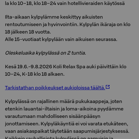
la klo 10–18, klo 18–24 vain hotellivieraiden käytössä
Ilta-aikaan kylpylämme keskittyy aikuisten
rentoutumiseen ja hyvinvointiin. Kylpylän ikäraja on klo
18 jälkeen 18 vuotta.
Alle 15-vuotiaat kylpylään vain aikuisen seurassa.
Oleskeluaika kylpylässä on 2 tuntia.
Kesä 19.6.-9.8.2026 Koli Relax Spa auki päivittäin klo
10–24, K-18 klo 18 alkaen.
Tarkistathan poikkeukset aukioloissa täältä.
Kylpylässä on rajallinen määrä pukukaappeja, joten
etenkin lauantai-iltaisin ja loma-aikoina pyydämme
varautumaan mahdolliseen sisäänpääsyn
jonottamiseen. Kylpyläkäyntiä ei voi varata etukäteen,
vaan asiakaspaikat täytetään saapumisjärjestyksessä.
Kaikkein rauhallisinta kylpylässä on aamuisin ja