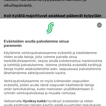
alkuiltapäivästä.
Koli Kylällä majoittuvat asiakkaat pääsevät kylpylään
hotelliasukkaan hinnalla 36 €/hlö. Näytäthän
avainkorttisi vastaanotossa.
Aikuisen kylpylälippuun sisältyy Kolin Kylpykiulun
Lumenen tuottein. Toisen kiuluista voi vaihtaa
juomakiuluksi kahden aikuisen kesken. Pyyhkeen
vuokraus 5€/kpl.
Tutustu Koli Relax Spa kylpylään tarkemmin
täältä
!
Ota yhteyttä
Sokos Hotels uutiskirje
Hotellien yhteystiedot
Tilaa uutiskirje
Asiakaspalvelun yhteystiedot
›
Saat Sokos Hotellien uusimmat
Palaute
edut ja uutiset sähköpostiisi