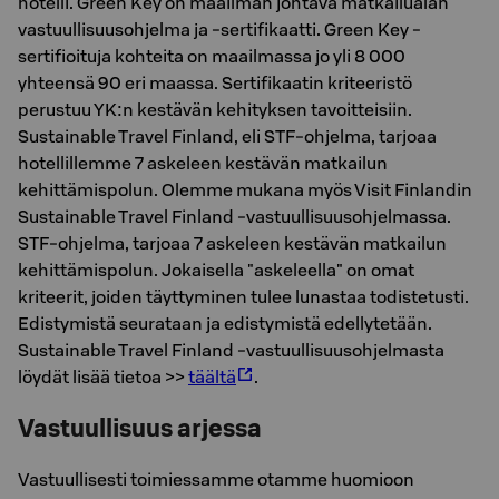
hotelli. Green Key on maailman johtava matkailualan
vastuullisuusohjelma ja -sertifikaatti. Green Key -
sertifioituja kohteita on maailmassa jo yli 8 000
yhteensä 90 eri maassa. Sertifikaatin kriteeristö
perustuu YK:n kestävän kehityksen tavoitteisiin.
Sustainable Travel Finland, eli STF-ohjelma, tarjoaa
hotellillemme 7 askeleen kestävän matkailun
kehittämispolun. Olemme mukana myös Visit Finlandin
Sustainable Travel Finland -vastuullisuusohjelmassa.
STF-ohjelma, tarjoaa 7 askeleen kestävän matkailun
kehittämispolun. Jokaisella "askeleella" on omat
kriteerit, joiden täyttyminen tulee lunastaa todistetusti.
Edistymistä seurataan ja edistymistä edellytetään.
Sustainable Travel Finland -vastuullisuusohjelmasta
löydät lisää tietoa >>
täältä
.
Vastuullisuus arjessa
Vastuullisesti toimiessamme otamme huomioon