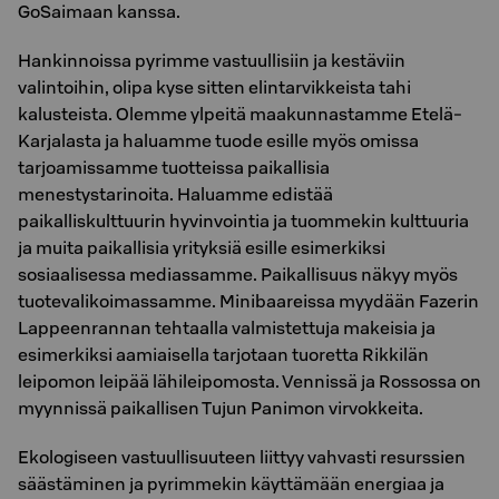
GoSaimaan kanssa.
Hankinnoissa pyrimme vastuullisiin ja kestäviin
valintoihin, olipa kyse sitten elintarvikkeista tahi
kalusteista. Olemme ylpeitä maakunnastamme Etelä-
Karjalasta ja haluamme tuode esille myös omissa
tarjoamissamme tuotteissa paikallisia
menestystarinoita. Haluamme edistää
paikalliskulttuurin hyvinvointia ja tuommekin kulttuuria
ja muita paikallisia yrityksiä esille esimerkiksi
sosiaalisessa mediassamme. Paikallisuus näkyy myös
tuotevalikoimassamme. Minibaareissa myydään Fazerin
Lappeenrannan tehtaalla valmistettuja makeisia ja
esimerkiksi aamiaisella tarjotaan tuoretta Rikkilän
leipomon leipää lähileipomosta. Vennissä ja Rossossa on
myynnissä paikallisen Tujun Panimon virvokkeita.
Ekologiseen vastuullisuuteen liittyy vahvasti resurssien
säästäminen ja pyrimmekin käyttämään energiaa ja