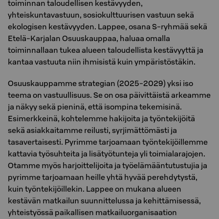
toiminnan taloudellisen kestävyyden,
yhteiskuntavastuun, sosiokulttuurisen vastuun sekä
ekologisen kestävyyden. Lappee, osana S-ryhmää sekä
Etelä-Karjalan Osuuskauppaa, haluaa omalla
toiminnallaan tukea alueen taloudellista kestävyyttä ja
kantaa vastuuta niin ihmisistä kuin ympäristöstäkin.
Osuuskauppamme strategian (2025-2029) yksi iso
teema on vastuullisuus. Se on osa päivittäistä arkeamme
ja näkyy sekä pieninä, että isompina tekemisinä.
Esimerkkeinä, kohtelemme hakijoita ja työntekijöitä
sekä asiakkaitamme reilusti, syrjimättömästi ja
tasavertaisesti. Pyrimme tarjoamaan työntekijöillemme
kattavia työsuhteita ja lisätyötunteja yli toimialarajojen.
Otamme myös harjoittelijoita ja työelämääntutustujia ja
pyrimme tarjoamaan heille yhtä hyvää perehdytystä,
kuin työntekijöillekin. Lappee on mukana alueen
kestävän matkailun suunnittelussa ja kehittämisessä,
yhteistyössä paikallisen matkailuorganisaation