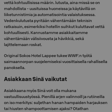
vettä kohtuullisissa määrin. lutusta, aina missä se on
mahdollista - uusituissa huoneissa ja käytävillä on
liiketunnistimia ja automatisointia valaistuksessa.
Vedenkulutusta pyritään vähentämään teknisin
ratkaisuin, esimerkiksi hotellin suihkut kuluttavat vettä
kohtuullisesti. Kannustamme asiakkaitamme
vähentämään välisiivousta ja hävikkiä, sekä
lajittelemaan roskat.
Original Sokos Hotel Lappee tukee WWF:n työtä
saimaannorpan suojelemiseksi vuosittaisella rahallisella
panoksella.
Asiakkaan Sinä vaikutat
Asiakkaana myös Sinä voit olla mukana
vastuullisuustyössä. Pienillä arjen valinnoill ja rutiineilla
on iso merkitys: suljethan hanan hampaiden harjauksen
tai hiusten shampoottamisen ajaksi? Otathan