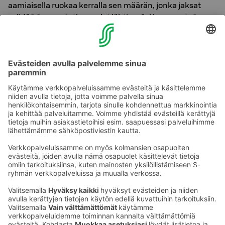
aamiaisella ruokaa kerralla sen määrän, jonka jaksat
syödä? Sammutathan valot lähtiessäsi huoneesta?
Onko välisiivous joka päivä tarpeellinen, vai riittääkö joka
kolmas päivä? Mm. näillä pienillä valinnoilla vähennät
ympäristön kuormitusta ja viet yhteistä asiaa omalta
osaltasi eteenpäin.
Pienet teot merkitsevät - kiitos kun
välität!
Ota yhteyttä
Sokos Hotels uutiskirje
Hotellien yhteystiedot
Tilaa uutiskirje
Asiakaspalvelun yhteystiedot
›
Saat Sokos Hotellien uusimmat
Palaute
edut ja uutiset sähköpostiisi
kuukausittain.
Anna palautetta
Palkinnot ja sertifikaatit
Sokos Hotels somessa