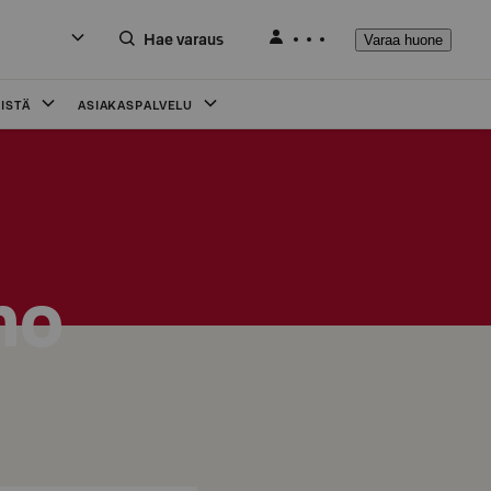
Hae varaus
Varaa huone
ISTÄ
ASIAKASPALVELU
mo