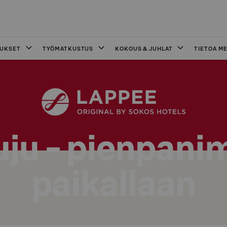
OUKSET
TYÖMATKUSTUS
KOKOUS & JUHLAT
TIETOA ME
uju - pienpani
paikallaan