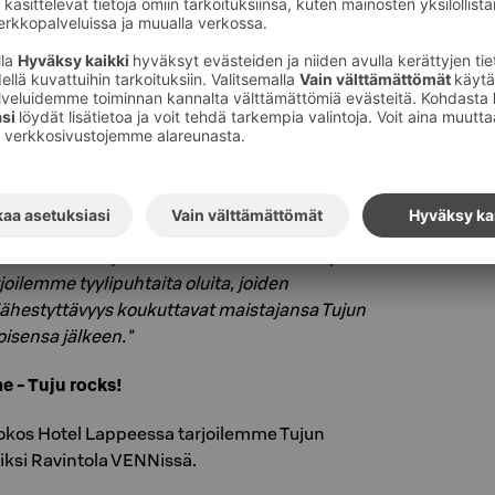
a tarjoaa elämyksen oluenystävälle. Leppoisa
a maistellen, ainutlaatuista miljöötä ihastellen
 nautiskellen on olutelämys parhaimmillaan.
istelulauta on oivallinen tapa tutustua Tujun
 oma suosikki. Tietääpähän sitten paremmin,
annattaa hyllystä mukaan napata! Nimittäin
ostaa mukaasi tuotteita (12 % asti) tuliaisiksi ja
istaa olutta perinteisin tekniikoin käsityönä
joilemme tyylipuhtaita oluita, joiden
 lähestyttävyys koukuttavat maistajansa Tujun
oisensa jälkeen."
 - Tuju rocks!
Sokos Hotel Lappeessa tarjoilemme Tujun
iksi Ravintola VENNissä.