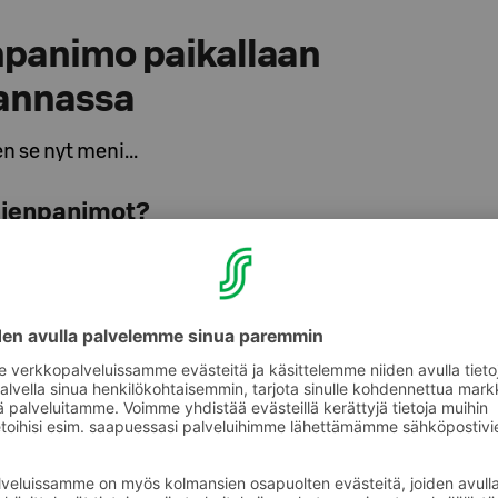
enpanimo paikallaan
annassa
n se nyt meni...
pienpanimot?
Panimoyhtiö Tuju on toiminut vuodesta 2015.
n ylläpitää käsityöolutkulttuuria ja tuoda se
lle.
tsee Rakuunamäellä, kahdenkymmenen
n päässä hotellilta. Rakuunamäki itsessään
hde kaupungissamme. Aiemmin
tössä ollut alue on nyt muutaman vuoden ollut
ritysten ja vierailijoiden käytössä.