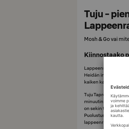
Tuju - pi
Lappeenr
Mosh & Go vai mite
Kiinnostaako 
Lappeenrantalainen 
Heidän intohimonaan o
kaiken kansan saatavi
Tuju Taproom sijai
minuutin kävelymatka
on sekin tärkeä ko
Puolustusvoimien käy
lappeenrantalaisten, y