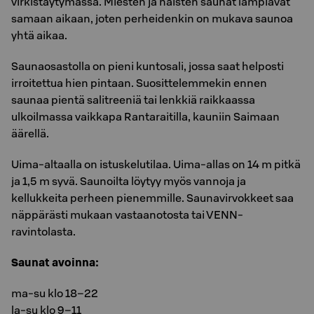
virkistäytymässä. Miesten ja naisten saunat lämpiävät
samaan aikaan, joten perheidenkin on mukava saunoa
yhtä aikaa.
Saunaosastolla on pieni kuntosali, jossa saat helposti
irroitettua hien pintaan. Suosittelemmekin ennen
saunaa pientä salitreeniä tai lenkkiä raikkaassa
ulkoilmassa vaikkapa Rantaraitilla, kauniin Saimaan
äärellä.
Uima-altaalla on istuskelutilaa. Uima-allas on 14 m pitkä
ja 1,5 m syvä. Saunoilta löytyy myös vannoja ja
kellukkeita perheen pienemmille. Saunavirvokkeet saa
näppärästi mukaan vastaanotosta tai VENN-
ravintolasta.
Saunat avoinna:
ma-su klo 18–22
la-su klo 9–11