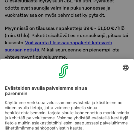
Oleskelutilasta löytyy suuri JBL -kaiutin. Pyyhkeet
odottelevat saunojia valmiina pukuhuoneessa ja
vuokrattavissa on myös pehmoiset kylpytakit.
Myynnissä on tilaussaunapaketteja 39 € - 51,50 € /hlö
(min. 6 hlö). Paketit sisältävät esim. snacksejä, pitsaa tai
kiusasta.
Voit varata tilaussaunapaketit kätevästi
suoraan netistä
. Mikäli seurueenne on pienempi, ota
yhteys myyntipalveluumme.
Tilaussauna Lappeessa majoittuville pienlapsiperheille
(lapset alle 10 -v.) alk. 80 €/1 tunti. Ota yhteys
vastaanottoon.
Lisätietoja ja varaukset:
Eekoo Mara Myyntipalvelu
sales.lappee@sok.fi / puh. 010 762 1000 (pvm/mpm)
ark. 9.30-15.30.