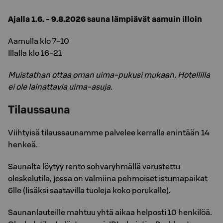
Ajalla 1.6. - 9.8.2026 sauna lämpiävät aamuin illoin
Aamulla klo 7-10
Illalla klo 16-21
Muistathan ottaa oman uima-pukusi mukaan. Hotellilla
ei ole lainattavia uima-asuja.
Tilaussauna
Viihtyisä tilaussaunamme palvelee kerralla enintään 14
henkeä.
Saunalta löytyy rento sohvaryhmällä varustettu
oleskelutila, jossa on valmiina pehmoiset istumapaikat
6lle (lisäksi saatavilla tuoleja koko porukalle).
Saunanlauteille mahtuu yhtä aikaa helposti 10 henkilöä.