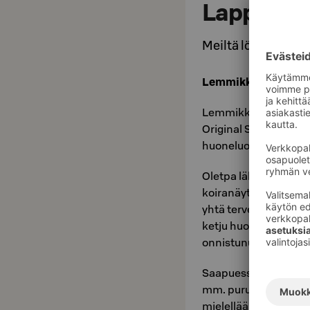
Lappeese
Meiltä löytyy lemm
Lemmikkisi on terv
Lemmikkihuonelisä 15 
Original Sokos Hotel
huoneluokissa.
Oletpa lähdössä viik
koiranäyttelyyn, lemm
yhtä tervetullut viera
ketju huolehtii siitä
onnistunut ja mukava
Saapuessanne hotellii
mm. puruluita ja ka
mielellään vinkkejä l