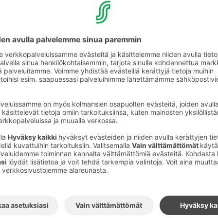
en
ikkihuoneita kaikissa huoneluokissa.
etullut Lappeeseen
€ /vrk, S-Card jäsenille veloituksetta.
 Lappeessa lemmikkihuoneita löytyy kaikissa
onloppumatkalle, työmatkalle tai
ikkiystävällisiin Sokos Hotelleihin koirasi on
s kuin sinäkin. Best Friend ja Sokos Hotels -
, että teidän molempien matkasta tulee helppo,
.
n teitä odottaa tervetuliaiskassi, josta löytyy
kkapusseja. Henkilökuntamme kertoo
ähimmistä koirapuistoista ja