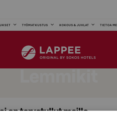
OUKSET
TYÖMATKUSTUS
KOKOUS & JUHLAT
TIETOA ME
Lemmikit
 on tervetullut meille