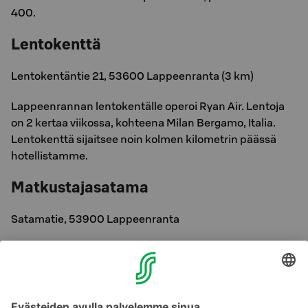
400.
Lentokenttä
Lentokentäntie 21, 53600 Lappeenranta (3 km)
Lappeenrannan lentokentälle operoi Ryan Air. Lentoja
on 2 kertaa viikossa, kohteena Milan Bergamo, Italia.
Lentokenttä sijaitsee noin kolmen kilometrin päässä
hotellistamme.
Matkustajasatama
Satamatie, 53900 Lappeenranta
Lappeenrannan satamasta on risteilyjä Saimaalla
kesäisin. Reittiliikennettä ei nykyisellään ole. Satama
sijaitsee puolen kilometrin päässä hotellistamme.
Vierasvenesatama Sataman Loiste sijaitsee vesitse