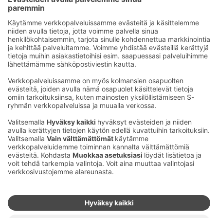
saapuessa satama-alueen alussa, satamasyvänteen
oikealla laidalla (Satamatie 9). Lue lisää
vierasvenesataman palveluista >>
.
Ota yhteyttä
Sokos Hotels uutiskirje
Hotellien yhteystiedot
Tilaa uutiskirje
Asiakaspalvelun yhteystiedot
›
Saat Sokos Hotellien uusimmat
Palaute
edut ja uutiset sähköpostiisi
kuukausittain.
Anna palautetta
Palkinnot ja sertifikaatit
Sokos Hotels somessa
Sokos
Sokos
Sokos Hotels
Sokos Hotels
Hotels
Hotels
Facebookissa
Instagramissa
Youtubessa
Linkedinissä