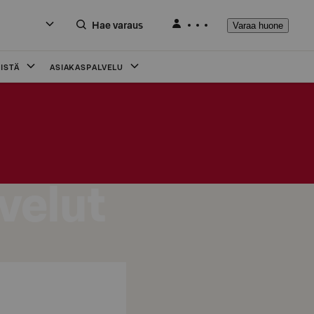
Hae varaus
Varaa huone
ISTÄ
ASIAKASPALVELU
velut