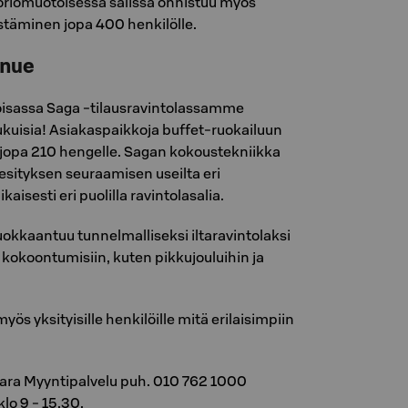
oriomuotoisessa salissa onnistuu myös
stäminen jopa 400 henkilölle.
enue
oisassa Saga -tilausravintolassamme
ukuisia! Asiakaspaikkoja buffet-ruokailuun
jopa 210 hengelle. Sagan kokoustekniikka
sityksen seuraamisen useilta eri
kaisesti eri puolilla ravintolasalia.
kkaantuu tunnelmalliseksi iltaravintolaksi
 kokoontumisiin, kuten pikkujouluihin ja
myös yksityisille henkilöille mitä erilaisimpiin
ra Myyntipalvelu puh. 010 762 1000
o 9 - 15.30.