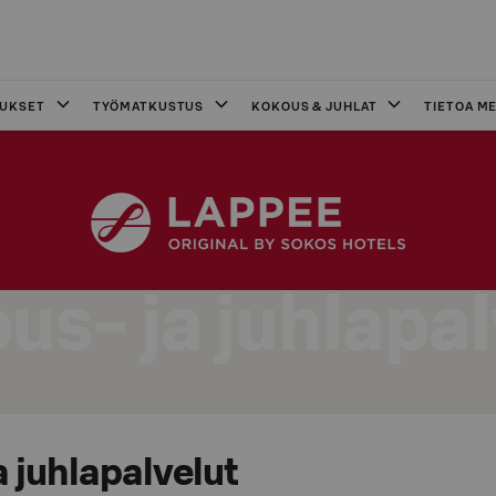
OUKSET
TYÖMATKUSTUS
KOKOUS & JUHLAT
TIETOA ME
us- ja juhlapal
 juhlapalvelut