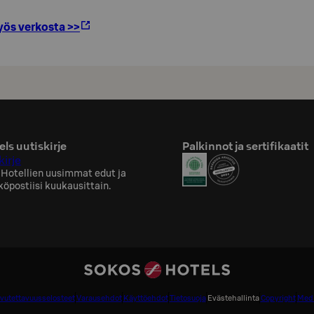
ös verkosta >>
ls uutiskirje
Palkinnot ja sertifikaatit
kirje
 Hotellien uusimmat edut ja
köpostiisi kuukausittain.
vutettavuusselosteet
Varausehdot
Käyttöehdot
Tietosuoja
Evästehallinta
Copyright
Medi