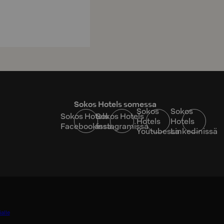
Sokos Hotels somessa
Sokos
Sokos
Sokos Hotels
Sokos Hotels
Hotels
Hotels
Facebookissa
Instagramissa
Youtubessa
Linkedinissä
alle