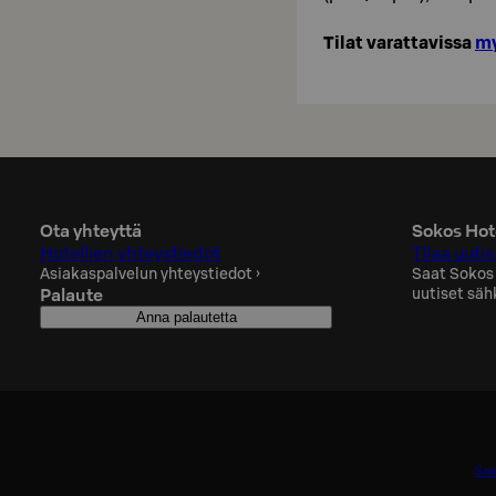
Tilat varattavissa
my
Ota yhteyttä
Sokos Hote
Hotellien yhteystiedot
Tilaa uutis
Asiakaspalvelun yhteystiedot
›
Saat Sokos
Palaute
uutiset säh
Anna palautetta
Saa