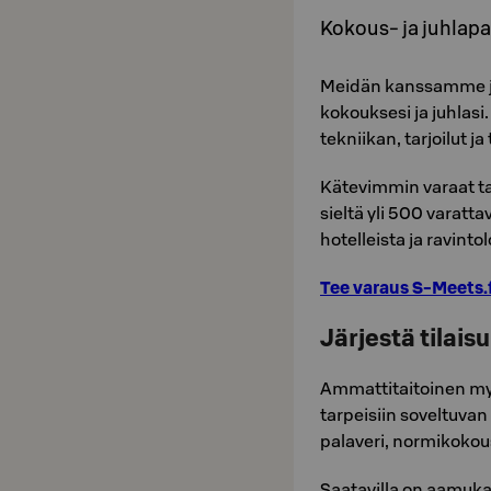
Kokous- ja juhlapal
Meidän kanssamme j
kokouksesi ja juhlasi.
tekniikan, tarjoilut j
Kätevimmin varaat t
sieltä yli 500 varatt
hotelleista ja ravintol
Tee varaus S-Meets.
Järjestä tilais
Ammattitaitoinen myy
tarpeisiin soveltuvan
palaveri, normikokous 
Saatavilla on aamukah