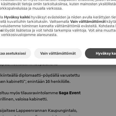
tiloihimme mahtuu jopa 140 henkilöä.
kabinetti - täällä onnistuvat haastattelut ja
vapaamuotoisemmat palaverit.
 kiinteällä diplomaatti-pöydällä varustettu
sen kabinetti"; enintään 16 henkilölle.
ltuu myös tilausravintolamme
Saga Event
rillinen, valoisa kabinetti.
 sijaitsee Lappeenrannan Kaupungintalo,