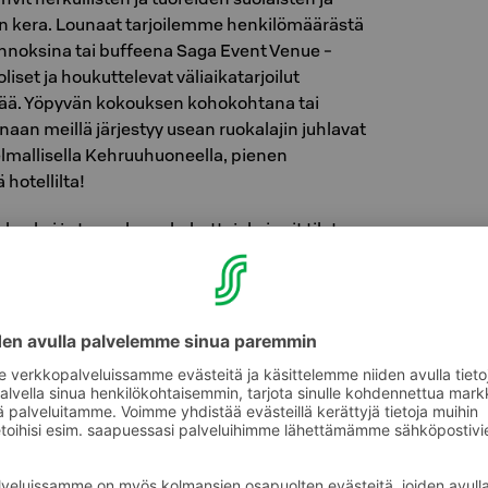
n kera. Lounaat tarjoilemme henkilömäärästä
annoksina tai buffeena Saga Event Venue -
iset ja houkuttelevat väliaikatarjoilut
ivää. Yöpyvän kokouksen kohokohtana tai
an meillä järjestyy usean ruokalajin juhlavat
nelmallisella Kehruuhuoneella, pienen
hotellilta!
kseksi ja tunnelman kohottajaksi voit tilata
ai vaikka napakan terveyshotin.
urueellesi aktivitsta tekemistä esimerkiksi
hyviä yhteistyökumppaneita, joita
apalveluiden toteuttajiksi.
abinettimme
Linnoitus
ja
Saimaa
ovat
ämuodoiltaan haluamaanne muotoon: