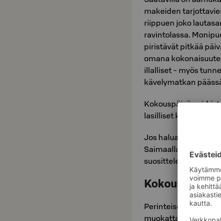
makeiden tarjottavie
riippuen joko lautas
ravintolassa. Monipuol
piristävät pitkää pä
omana kokonaisuutena
illalliset - myös tun
kävelymatkan päässä 
Kokouspäivän virkisty
lasilliset kuohuvaa t
Jos haluat tarjota se
Saimaalla, meillä on 
suosittelemme ohjelm
Kokoustilat
Perinteiset kokousk
muokattavissa pöyt