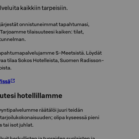
veluita kaikkiin tarpeisiin.
ärjestät onnistuneimmat tapahtumasi,
 Tarjoamme tilaisuuteesi kaiken: tilat,
a tunnelman.
apahtumapalvelujamme S-Meetsistä. Löydät
avaa tilaa Sokos Hotelleista, Suomen Radisson-
oista.
fissä
uutesi hotellillamme
ntipalvelumme räätälöi juuri teidän
 tarjoilukokonaisuuden; olipa kyseessä pieni
tai isot juhlat.
vit herkullisten ja tuoreiden suolaisten ja