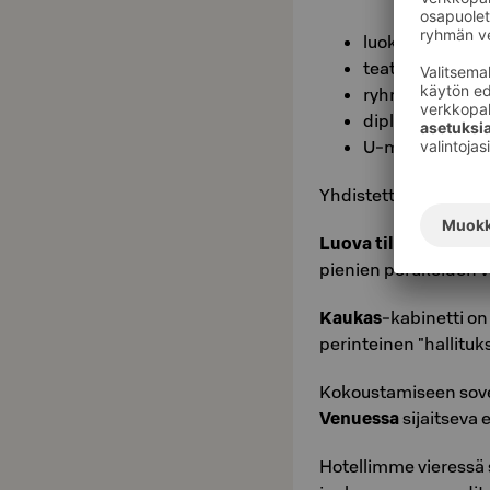
luokka
teatteri
ryhmätyöt
diplomaatti
U-muoto
Yhdistettynä kokous
Luova tila, Husaari
-
pienien porukoiden 
Kaukas
-kabinetti on
perinteinen "hallituk
Kokoustamiseen sove
Venuessa
sijaitseva e
Hotellimme vieressä