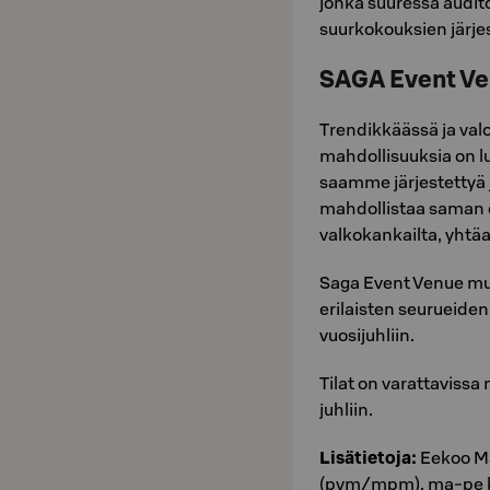
jonka suuressa audit
suurkokouksien järje
SAGA Event V
Trendikkäässä ja val
mahdollisuuksia on l
saamme järjestettyä 
mahdollistaa saman e
valkokankailta, yhtäai
Saga Event Venue muo
erilaisten seurueiden
vuosijuhliin.
Tilat on varattavissa 
juhliin.
Lisätietoja:
Eekoo Ma
(pvm/mpm), ma-pe kl