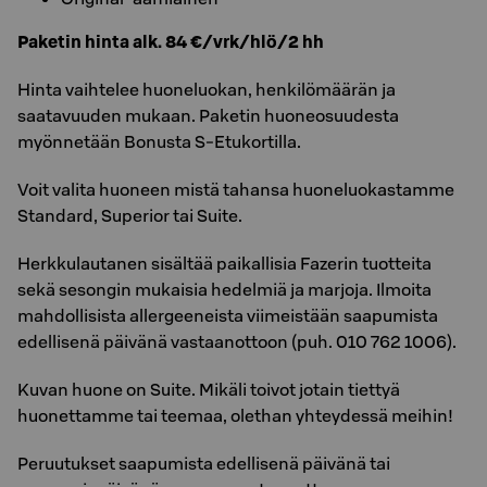
Paketin hinta alk. 84 €/vrk/hlö/2 hh
Hinta vaihtelee huoneluokan, henkilömäärän ja
saatavuuden mukaan. Paketin huoneosuudesta
myönnetään Bonusta S-Etukortilla.
Voit valita huoneen mistä tahansa huoneluokastamme
Standard, Superior tai Suite.
Herkkulautanen sisältää paikallisia Fazerin tuotteita
sekä sesongin mukaisia hedelmiä ja marjoja. Ilmoita
mahdollisista allergeeneista viimeistään saapumista
edellisenä päivänä vastaanottoon (puh. 010 762 1006).
Kuvan huone on Suite. Mikäli toivot jotain tiettyä
huonettamme tai teemaa, olethan yhteydessä meihin!
Peruutukset saapumista edellisenä päivänä tai