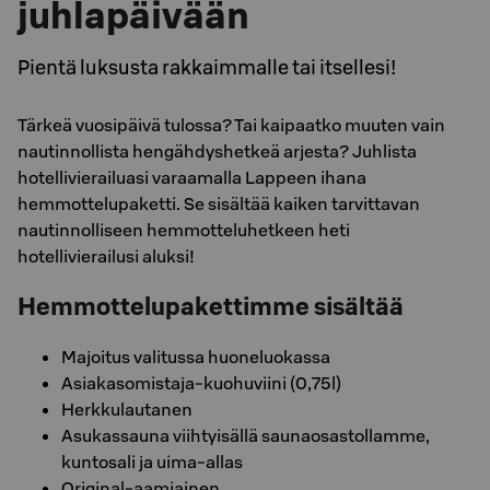
juhlapäivään
Pientä luksusta rakkaimmalle tai itsellesi!
Tärkeä vuosipäivä tulossa? Tai kaipaatko muuten vain
nautinnollista hengähdyshetkeä arjesta? Juhlista
hotellivierailuasi varaamalla Lappeen ihana
hemmottelupaketti. Se sisältää kaiken tarvittavan
nautinnolliseen hemmotteluhetkeen heti
hotellivierailusi aluksi!
Hemmottelupakettimme sisältää
Majoitus valitussa huoneluokassa
Asiakasomistaja-kuohuviini (0,75l)
Herkkulautanen
Asukassauna viihtyisällä saunaosastollamme,
kuntosali ja uima-allas
Original-aamiainen