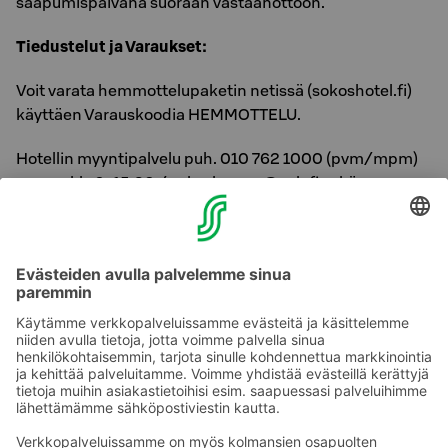
saapumispäivänä suoraan vastaanottoon.
Tiedustelut ja Varaukset:
Voit varata hemmottelupaketin netissä (sokoshotel.fi)
käyttäen Varauskoodia HEMMOTTELU.
Hotellin myyntipalvelu puh. 010 762 1000 (pvm/mpm)
ma-pe klo 9-15.30 / sales.lappee@sok.fi sekä
Hotellin vastaanotto puh. 010 762 1006 /
reception.lappee@sok.fi
Ihania hemmotteluhetkiä -
Sydämellisesti Tervetuloa
palveltavaksemme!