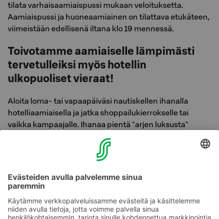
tilata varhaisaamiaispussi mukaan veloituksetta.
Aamiaispussi ja huoneaamiainen on tilattava etukäteen,
viimeistään edellisenä iltana klo 19 mennessä.
Toivotamme aamiaiselle lämpimästi
tervetulleiksi myös hotellin
ulkopuoliset vieraat!
Aloita loma- tai vapaapäiväsi nautiskellen ihanalla
hotelliaamiaisella ja jatka shoppailukierrokselle tai
vaikka kampaajalle. Ihanaa pientä "arjen luksusta"
kannattaa kokeilla! Hotelliaamiainen toimii loistavasti
myös pienimuotoisten epävirallisten neuvonpitojen
pitopaikkana.
Hinta S-Etukortilla 18,50 € (norm. 18,90 €), lapset 4-13 -
vuotta 1 € / ikävuosi.
Tervetuloa Original-aamiaiselle!