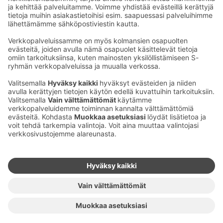
Ota yhteyttä
Sokos Hotels uutiskirje
Hotellien yhteystiedot
Tilaa uutiskirje
Asiakaspalvelun yhteystiedot
›
Saat Sokos Hotellien uusimmat
Palaute
edut ja uutiset sähköpostiisi
kuukausittain.
Anna palautetta
Palkinnot ja sertifikaatit
Sokos Hotels somessa
Sokos
Sokos
Sokos Hotels
Sokos Hotels
Hotels
Hotels
Facebookissa
Instagramissa
Youtubessa
Linkedinissä
Saavutettavuusselosteet
Varausehdot
Käyttöehdot
Tietosuoja
Evästehallinta
Copyright
Medialle