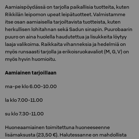
Aamiaispöydässä on tarjolla paikallisia tuotteita, kuten
Rikkilän leipomon upeat leipätuotteet. Valmistamme
itse osan aamiaisella tarjoiltavista tuotteista, kuten
herkullisen lohitahnan sekä Sadun sinapin. Puurobaarin
puuro on aina huolella haudutettua ja lisukkeita löytyy
laaja valikoima. Raikkaita vihanneksia ja hedelmiä on
myös runsaasti tarjolla ja erikoisruokavaliot (M, G, V) on
myös hyvin huomioitu.
Aamiainen tarjoillaan
ma-pe klo 6.00-10.00
la klo 7.00-11.00
su klo 7.30-11.00
Huoneaamiainen toimitettuna huoneeseenne
lisämaksusta (23,50 €). Halutessanne on mahdollista