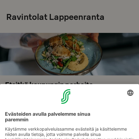
Ravintolat Lappeenranta
Etsitkö kaupungin parhaita
ravintoloita?
Aamiainen, lounas tai illallinen. Katso parhaat ravintolat lähellä
hotelliasi! Voit varata pöydän ravintolaan Raflaamon
verkkosivujen kautta.
Selaa ravintoloita