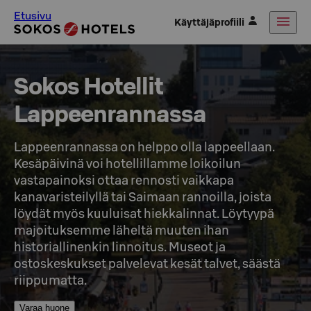
Etusivu
Käyttäjäprofiili
Sokos Hotellit 

Lappeenrannassa
Lappeenrannassa on helppo olla lappeellaan. 
Kesäpäivinä voi hotellillamme loikoilun 
vastapainoksi ottaa rennosti vaikkapa 
kanavaristeilyllä tai Saimaan rannoilla, joista 
löydät myös kuuluisat hiekkalinnat. Löytyypä 
majoituksemme läheltä muuten ihan 
historiallinenkin linnoitus. Museot ja 
ostoskeskukset palvelevat kesät talvet, säästä 
riippumatta.
Varaa huone