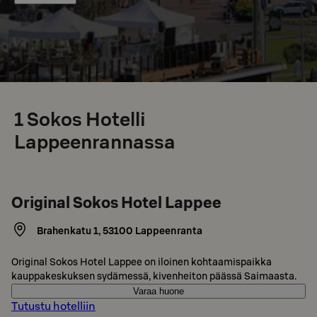
1
Sokos Hotelli
Lappeenrannassa
Original Sokos Hotel Lappee
Brahenkatu 1
,
53100
Lappeenranta
Original Sokos Hotel Lappee on iloinen kohtaamispaikka
kauppakeskuksen sydämessä, kivenheiton päässä Saimaasta.
Varaa huone
Tutustu hotelliin