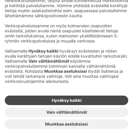
Ota yhteyttä
Sokos Hotels uutiskirje
Hotellien yhteystiedot
Tilaa uutiskirje
Asiakaspalvelun yhteystiedot
›
Saat Sokos Hotellien uusimmat
Palaute
edut ja uutiset sähköpostiisi
kuukausittain.
Anna palautetta
Palkinnot ja sertifikaatit
Sokos Hotels somessa
Sokos
Sokos
Sokos Hotels
Sokos Hotels
Hotels
Hotels
Facebookissa
Instagramissa
Youtubessa
Linkedinissä
Saavutettavuusselosteet
Varausehdot
Käyttöehdot
Tietosuoja
Evästehallinta
Copyright
Medialle