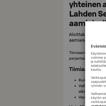
yhteinen 
Lahden Se
aamiaisel
Aloittakaa päivä 
aamiaisen äärellä.
Tiimiaamiainen on v
perjantaihin klo 7–10
Tiimiaamiainen
Runsaan buffe
Valintanne muk
alkoholillisena
Varattu pöytä 