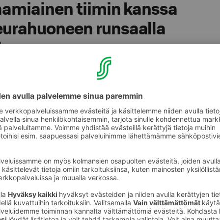
aamiainen tiimin kanssa
urahuoneen runsaalla
la
tiimin kesken Solo Sokos Hotel Lahden Seurahuoneen h
 Tiimiaamiaisen äärellä voit viettää myös esimerkiksi p
arattavissa aamiaistilassamme maanantaista
.
 sisältää:
taamiaisen
aan mimosat alkoholittomana tai
aamiaistilassamme