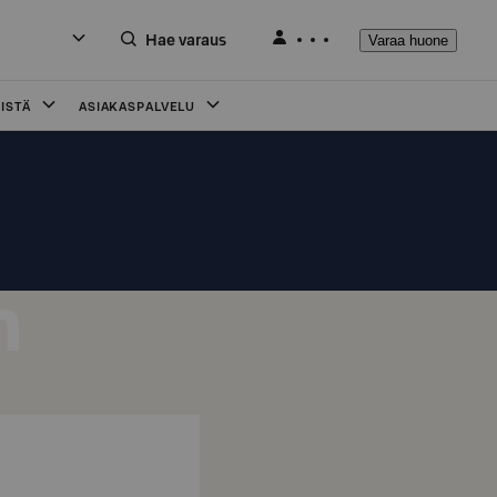
Hae varaus
Varaa huone
ISTÄ
ASIAKASPALVELU
n