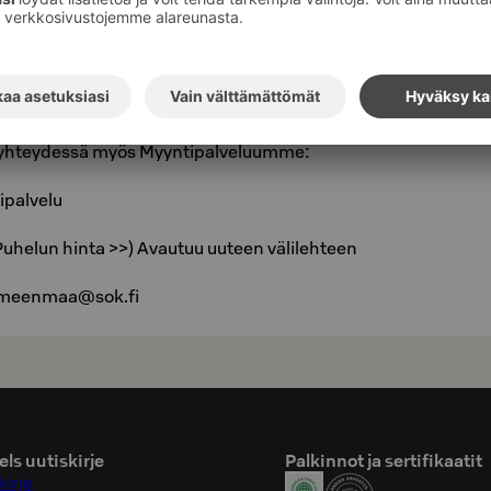
n) ja 30 € (alkoholillinen)
miainen verkkosivuiltamme
miainen Lahden Seurahuoneella
sa yhteydessä myös Myyntipalveluumme:
palvelu
uhelun hinta >>) Avautuu uuteen välilehteen
hameenmaa@sok.fi
ls uutiskirje
Palkinnot ja sertifikaatit
kirje