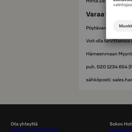
Hinta 28 € (alkoholito
Varaa tiimiaa
Pöytävaraus:
Tiimiaa
Voit olla tarvittaes
Hämeenmaan Myynti
puh. 020 1234 654 (P
sähköposti: sales.
Ota yhteyttä
Sokos Hote
Hotellien yhteystiedot
Tilaa uutis