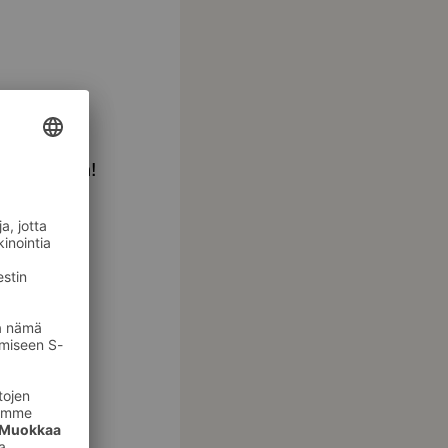
erkullisen
ikkujouluja!